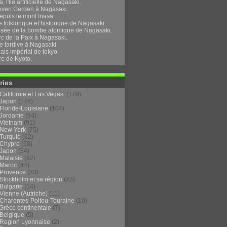
, l'île artificielle de Nagasaki.
oven Garden à Nagasaki.
epuis le mont Inasa.
folklorique et historique de Nagasaki.
sée de la bombe atomique de Nagasaki.
rc de la Paix à Nagasaki.
e tardive à Nagasaki.
ais impérial de tokyo.
re de Kyoto.
ries
Californie et Las Vegas.
(179)
Japon
(176)
Floride-Louisiane
(104)
Jordanie
(94)
Vietnam
(91)
New York
(75)
Turquie
(62)
Chypre
(58)
Japon
(54)
Malaisie
(52)
Maroc
(44)
Provence
(33)
Stockholm et sa région
(23)
Bulgarie
(14)
Vienne (Autriche)
(11)
Charentes-Poitou-Touraine
(10)
Grèce continentale
(7)
Belgique
(5)
Region Lyonnaise
(2)