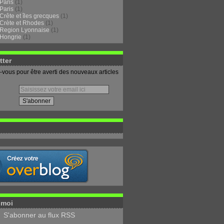
Paris
(1)
Paris
(1)
Crête et îles grecques
(1)
Crète et Rhodes
(1)
Region Lyonnaise
(1)
Hongrie
(1)
tter
vous pour être averti des nouveaux articles
-moi
S'abonner au flux RSS