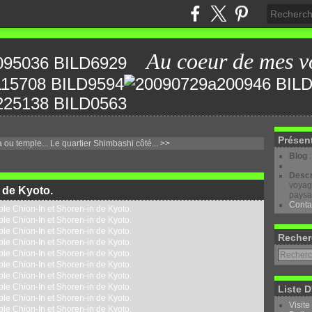
Au coeur de mes v
Présen
 ou temple...
Le quartier Shimbashi côté... >>
Blog
Descr
voyage
 de Kyoto.
paysa
Conta
Recher
Liste D
Visite