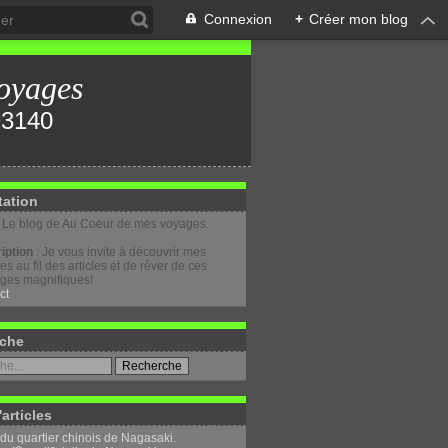
Connexion
+
Créer mon blog
oyages
tation
: Le blog de Au Coeur de mes voyages.
iption
: Je vous invite à découvrir mes
s au fil des articles et de rêver de ces
ges magnifiques!
ct
che
'articles
 du quartier chinois de Nagasaki.