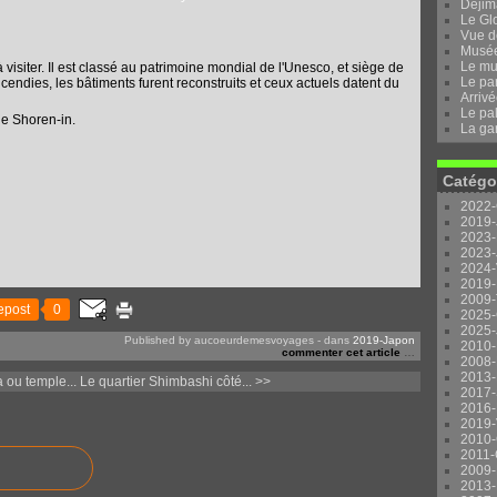
Dejima
Le Gl
Vue d
Musée 
Le mu
visiter. Il est classé au patrimoine mondial de l'Unesco, et siège de
Le pa
cendies, les bâtiments furent reconstruits et ceux actuels datent du
Arrivé
Le pal
de Shoren-in.
La ga
Catégo
2022-
2019-
2023-
2023-
2024-
2019-
2009-
epost
0
2025-
2025-
Published by aucoeurdemesvoyages
-
dans
2019-Japon
2010-
commenter cet article
…
2008-
2013-
 ou temple...
Le quartier Shimbashi côté... >>
2017-
2016-
2019-
2010-
2011-
2009-
2013-