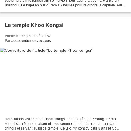
septembre car le lendemain soir l'avion nous attendra pour la France via
Istanboul. Le trajet en bus durera six heures pour rejoindre la capitale. Adieu
Georgetown L'arrivée à Kuala...
Le temple Khoo Kongsi
Publié le 06/02/2013 à 20:57
Par
aucoeurdemesvoyages
Nous allons visiter le plus beau kongsi de toute l'île de Penang. Le mot
kongsi signifie une maison utilisée comme lieu de réunion par un clan
chinois et servant aussi de temple. Celui-ci fut construit sur 8 ans et fut