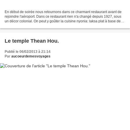
En début de soirée nous retournons dans ce charmant restaurant avant de
rejoindre l'aéroport. Dans ce restaurant rien n'a changé depuis 1927, sous
un décor colonial. On peut y goûter la cuisine nyonia: laksa plat à base de
nouilles, de lait de coco et...
Le temple Thean Hou.
Publié le 06/02/2013 à 21:14
Par
aucoeurdemesvoyages