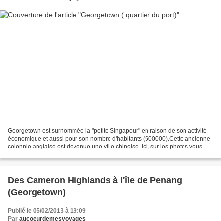
Georgetown est surnommée la "petite Singapour" en raison de son activité
économique et aussi pour son nombre d'habitants (500000).Cette ancienne
colonnie anglaise est devenue une ville chinoise. Ici, sur les photos vous
apercevrez le côté port de la ville....
Des Cameron Highlands à l'île de Penang
(Georgetown)
Publié le 05/02/2013 à 19:09
Par
aucoeurdemesvoyages