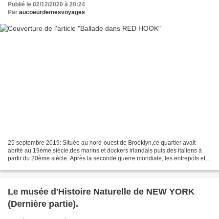
Publié le 02/12/2020 à 20:24
Par
aucoeurdemesvoyages
25 septembre 2019: Située au nord-ouest de Brooklyn,ce quartier avait
abrité au 19ème siècle,des marins et dockers irlandais puis des italiens à
partir du 20ème siècle. Après la seconde guerre mondiale, les entrepots et
les docks sont désertés jusqu'à...
Le musée d'Histoire Naturelle de NEW YORK
(Dernière partie).