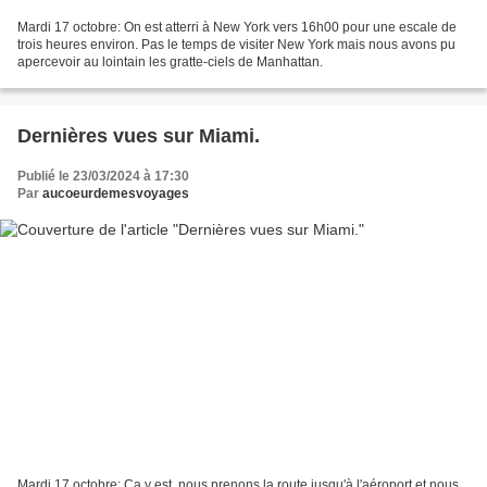
Mardi 17 octobre: On est atterri à New York vers 16h00 pour une escale de
trois heures environ. Pas le temps de visiter New York mais nous avons pu
apercevoir au lointain les gratte-ciels de Manhattan.
Dernières vues sur Miami.
Publié le 23/03/2024 à 17:30
Par
aucoeurdemesvoyages
Mardi 17 octobre: Ca y est ,nous prenons la route jusqu'à l'aéroport et nous