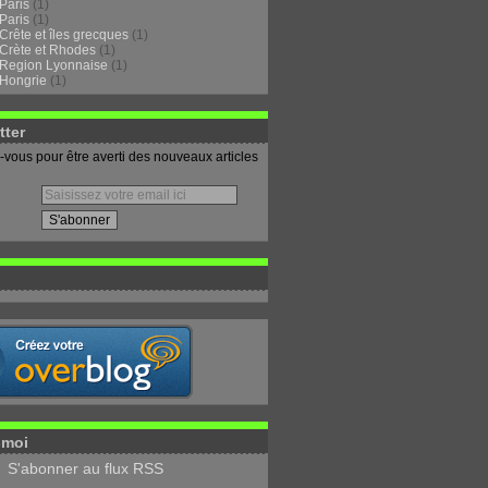
Paris
(1)
Paris
(1)
Crête et îles grecques
(1)
Crète et Rhodes
(1)
Region Lyonnaise
(1)
Hongrie
(1)
tter
vous pour être averti des nouveaux articles
-moi
S'abonner au flux RSS