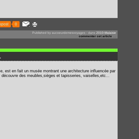
epost
0
Published by aucoeurdemesvoyages
-
dans
2010-Malaisie
commenter cet article
…
.
e, est en fait un musée montrant une architecture influencée par
y découvre des meubles,sièges et tapisseries, vaiselles,etc...