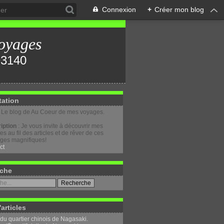
Connexion
+
Créer mon blog
oyages
tation
: Le blog de Au Coeur de mes voyages.
iption
: Je vous invite à découvrir mes
s au fil des articles et de rêver de ces
ges magnifiques!
ct
che
'articles
 du quartier chinois de Nagasaki.