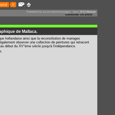
epost
0
Published by aucoeurdemesvoyages
-
dans
2010-Malaisie
commenter cet article
…
aphique de Mallaca.
e hollandaise ainsi que la reconstitution de mariages
également observer une collection de peintures qui retracent
ce au début du XV°ème siècle jusqu'à l'indépendance.
e.