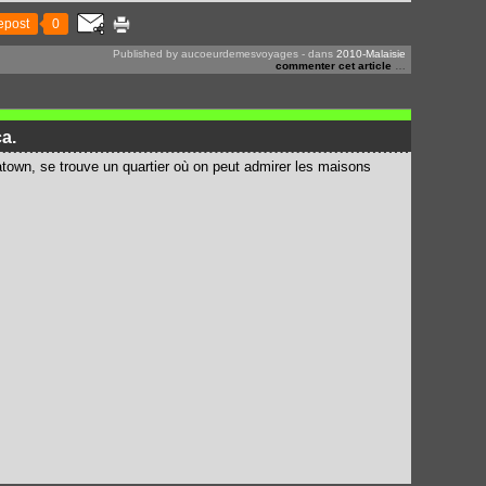
epost
0
Published by aucoeurdemesvoyages
-
dans
2010-Malaisie
commenter cet article
…
a.
atown, se trouve un quartier où on peut admirer les maisons