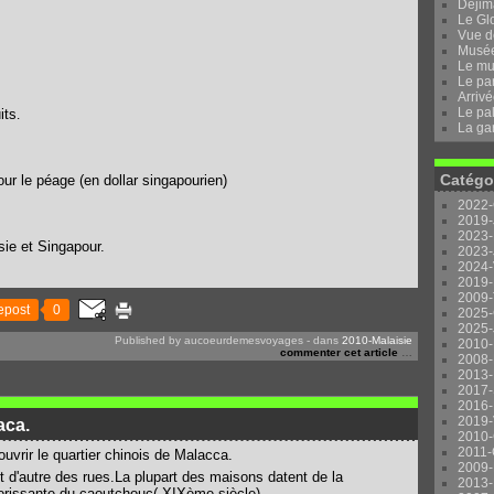
Dejima
Le Gl
Vue d
Musée 
Le mu
Le pa
Arrivé
Le pal
its
.
La ga
Catégo
ur le péage (en dollar singapourien)
2022-
2019-
2023-
sie et Singapour.
2023-
2024-
2019-
2009-
epost
0
2025-
2025-
Published by aucoeurdemesvoyages
-
dans
2010-Malaisie
2010-
commenter cet article
…
2008-
2013-
2017-
2016-
2019-
aca.
2010-
2011-
uvrir le quartier chinois de Malacca.
2009-
t d'autre des rues.La plupart des maisons datent de la
2013-
florissante du caoutchouc( XIXème siècle).