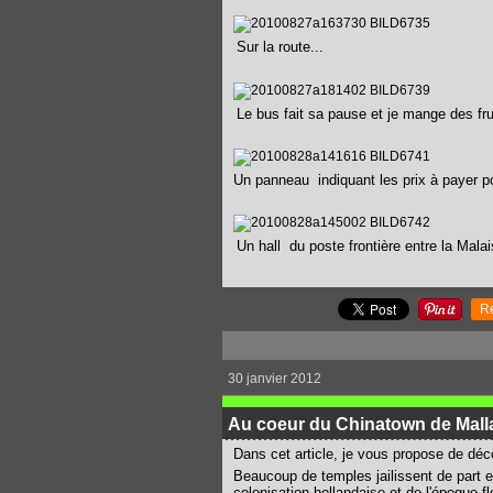
Sur la route...
Le bus fait sa pause et je mange des fru
Un panneau indiquant les prix à payer po
Un hall du poste frontière entre la Malai
R
30 janvier 2012
Au coeur du Chinatown de Mall
Dans cet article, je vous propose de déco
Beaucoup de temples jailissent de part e
colonisation hollandaise et de l'époque 