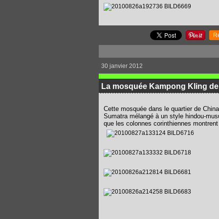
R
30 janvier 2012
La mosquée Kampong Kling de 
Cette mosquée dans le quartier de Chinato
Sumatra mélangé à un style hindou-musu
que les colonnes corinthiennes montrent 