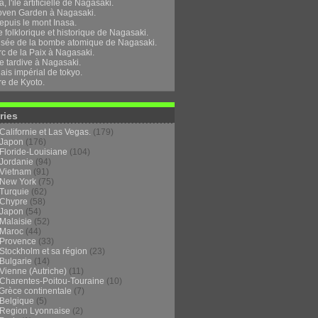
, l'île artificielle de Nagasaki.
oven Garden à Nagasaki.
epuis le mont Inasa.
folklorique et historique de Nagasaki.
sée de la bombe atomique de Nagasaki.
rc de la Paix à Nagasaki.
e tardive à Nagasaki.
ais impérial de tokyo.
re de Kyoto.
ries
Californie et Las Vegas.
(179)
Japon
(176)
Floride-Louisiane
(104)
Jordanie
(94)
Vietnam
(91)
New York
(75)
Turquie
(62)
Chypre
(58)
Japon
(54)
Malaisie
(52)
Maroc
(44)
Provence
(33)
Stockholm et sa région
(23)
Bulgarie
(14)
Vienne (Autriche)
(11)
Charentes-Poitou-Touraine
(10)
Grèce continentale
(7)
Belgique
(5)
Region Lyonnaise
(2)