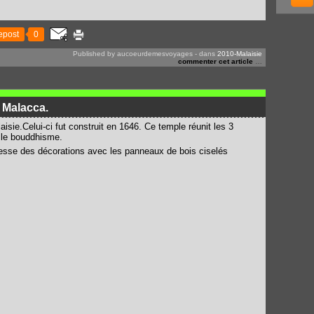
epost
0
Published by aucoeurdemesvoyages
-
dans
2010-Malaisie
commenter cet article
…
 Malacca.
aisie.Celui-ci fut construit en 1646. Ce temple réunit les 3
t le bouddhisme.
hesse des décorations avec les panneaux de bois ciselés