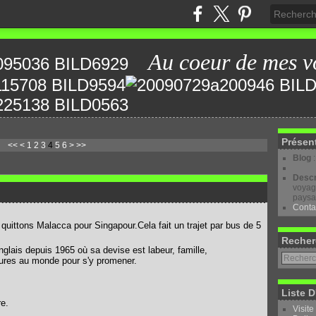
Au coeur de mes v
Présen
<<
<
1
2
3
4
5
6
>
>>
Blog
Descr
voyage
paysa
Conta
 quittons Malacca pour Singapour.Cela fait un trajet par bus de 5
Recher
glais depuis 1965 où sa devise est labeur, famille,
 sures au monde pour s'y promener.
Liste D
re.
Visite