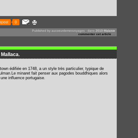
epost
0
Published by aucoeurdemesvoyages
-
dans
2010-Malaisie
commenter cet article
…
Mallaca.
wn édifiée en 1748, a un style très particulier, typique de
lman.Le minaret fait penser aux pagodes bouddhiques alors
une influence portugaise.