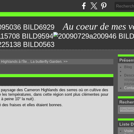
Au coeur de mes v
Présen
ighlands à l'île...
La butterfly Garden. >>
Blog
Descr
voyage
paysa
Conta
s paysage des Cameron Highlands des serres où on cultive des
ue les températures, dans cette région sont plus clémentes pour
à peine 10° la nuit)
.
Recher
des fraises et elles étaient bonnes.
Liste D
Visite