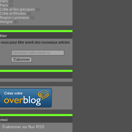
Paris
(1)
Paris
(1)
Crête et îles grecques
(1)
Crète et Rhodes
(1)
Region Lyonnaise
(1)
Hongrie
(1)
tter
vous pour être averti des nouveaux articles
-moi
S'abonner au flux RSS