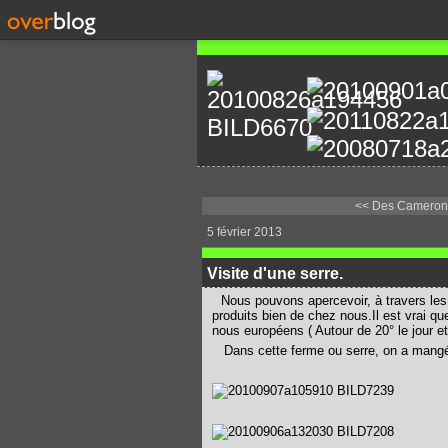
<< Des Cameron H
5 février 2013
Visite d'une serre.
Nous pouvons apercevoir, à travers le
produits bien de chez nous.Il est vrai q
nous européens ( Autour de 20° le jour et 
Dans cette ferme ou serre, on a mangé 