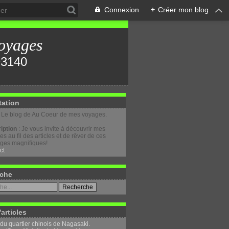
Connexion
+
Créer mon blog
oyages
tation
: Le blog de Au Coeur de mes voyages.
iption
: Je vous invite à découvrir mes
s au fil des articles et de rêver de ces
ges magnifiques!
ct
che
'articles
 du quartier chinois de Nagasaki.