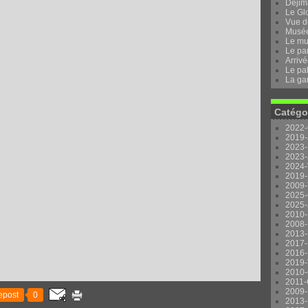
Dejima
Le Gl
Vue d
Musée 
Le mu
Le pa
Arrivé
Le pal
La ga
Catégo
2022-
2019-
2023-
2023-
2024-
2019-
2009-
2025-
2025-
2010-
2008-
2013-
2017-
2016-
2019-
2010-
2011-
2009-
epost
0
2013-