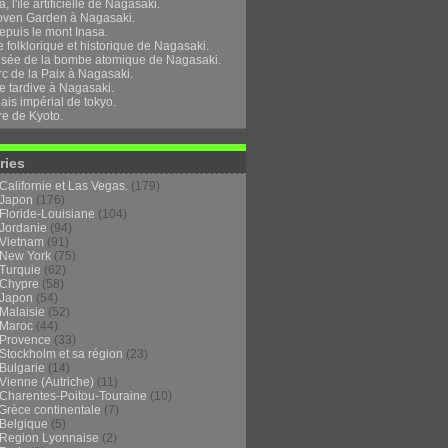
, l'île artificielle de Nagasaki.
oven Garden à Nagasaki.
epuis le mont Inasa.
folklorique et historique de Nagasaki.
sée de la bombe atomique de Nagasaki.
rc de la Paix à Nagasaki.
e tardive à Nagasaki.
ais impérial de tokyo.
re de Kyoto.
ries
Californie et Las Vegas.
(179)
Japon
(176)
Floride-Louisiane
(104)
Jordanie
(94)
Vietnam
(91)
New York
(75)
Turquie
(62)
Chypre
(58)
Japon
(54)
Malaisie
(52)
Maroc
(44)
Provence
(33)
Stockholm et sa région
(23)
Bulgarie
(14)
Vienne (Autriche)
(11)
Charentes-Poitou-Touraine
(10)
Grèce continentale
(7)
Belgique
(5)
Region Lyonnaise
(2)