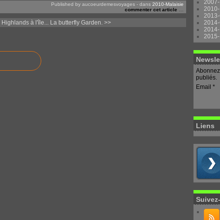
2007-
Published by aucoeurdemesvoyages
-
dans
2010-Malaisie
2010-
commenter cet article
…
2013-
ighlands à l'île...
La butterfly Garden. >>
2014-
2014-
2015-
Newsle
Abonnez-
publiés.
Email
Liens
Suivez