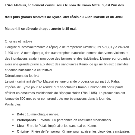
L'Aoi Matsuri, également connu sous le nom de Kamo Matsuri, est l'un des
trois plus grands festivals de Kyoto, aux côtés du Gion Matsuri et du Jidai
Matsuri. Il se déroule chaque année le 15 mai.
Origines et histoire
L'origine du festival remonte à l'époque de l'empereur Kimmei (539-571), il y a environ
1 400 ans. À cette époque, des catastrophes naturelles comme des vents violents et
des inondations avaient provoqué des famines et des épidémies. L'empereur organisa
alors une grande prière aux dieux des sanctuaires Kamo, ce qui mit fin aux calamités
et donna naissance à ce festival.
Déroulement du festival
Le point culminant de l'Aoi Matsuri est une grande procession qui part du Palais
Impérial de Kyoto pour se rendre aux sanctuaires Kamo. Environ 500 participants
défilent en costumes traditionnels de l'époque Heian (794-1185). La procession est
longue de 800 mètres et comprend trois représentations dans la journée.
Points clés
Date
: 15 mai chaque année.
Participants
: Environ 500 personnes en costumes traditionnels.
Lieu
: Entre le Palais Impérial et les sanctuaires Kamo.
Origine
: Prière de l'empereur Kimmei pour apaiser les dieux des sanctuaires