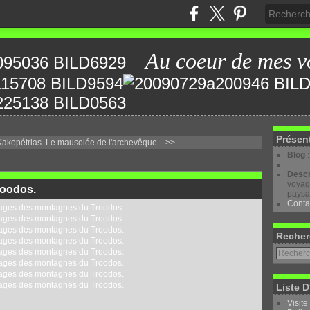
Au coeur de mes v
Présen
akopétrias.
Le mausolée de l'archevêque... >>
Blog
Descr
voyage
roodos.
paysa
Conta
Recher
Liste D
Visite