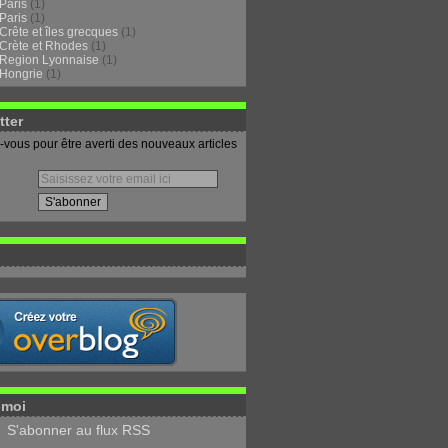
Paris
(1)
Paris
(1)
Crête et îles grecques
(1)
Crète et Rhodes
(1)
Region Lyonnaise
(1)
Hongrie
(1)
tter
vous pour être averti des nouveaux articles
-moi
S'abonner au flux RSS