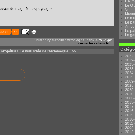
Dejima
Le Gl
écouvert de magnifiques paysages.
Vue d
Musée 
Le mu
Le pa
Arrivé
Le pal
epost
0
La ga
Published by aucoeurdemesvoyages
-
dans
2025-Chypre
commenter cet article
…
Catégo
akopétrias.
Le mausolée de l'archevêque... >>
2022-
2019-
2023-
2023-
2024-
2019-
2009-
2025-
2025-
2010-
2008-
2013-
2017-
2016-
2019-
2010-
2011-
2009-
2013-