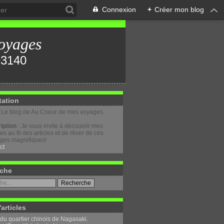
Connexion
+
Créer mon blog
oyages
tation
: Le blog de Au Coeur de mes voyages.
iption
: Je vous invite à découvrir mes
s au fil des articles et de rêver de ces
ges magnifiques!
ct
che
'articles
 du quartier chinois de Nagasaki.