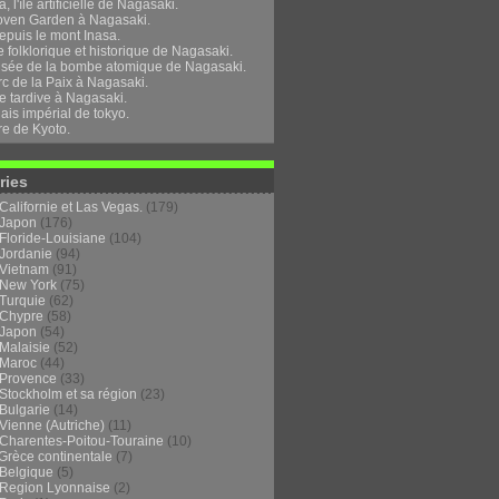
, l'île artificielle de Nagasaki.
oven Garden à Nagasaki.
epuis le mont Inasa.
folklorique et historique de Nagasaki.
sée de la bombe atomique de Nagasaki.
rc de la Paix à Nagasaki.
e tardive à Nagasaki.
ais impérial de tokyo.
re de Kyoto.
ries
Californie et Las Vegas.
(179)
Japon
(176)
Floride-Louisiane
(104)
Jordanie
(94)
Vietnam
(91)
New York
(75)
Turquie
(62)
Chypre
(58)
Japon
(54)
Malaisie
(52)
Maroc
(44)
Provence
(33)
Stockholm et sa région
(23)
Bulgarie
(14)
Vienne (Autriche)
(11)
Charentes-Poitou-Touraine
(10)
Grèce continentale
(7)
Belgique
(5)
Region Lyonnaise
(2)