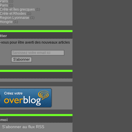
Paris
(1)
Paris
(1)
Crête et îles grecques
(1)
Crète et Rhodes
(1)
Region Lyonnaise
(1)
Hongrie
(1)
tter
vous pour être averti des nouveaux articles
-moi
S'abonner au flux RSS