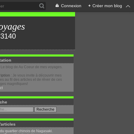
Connexion
+
Créer mon blog
oyages
tation
: Le blog de Au Coeur de mes voyages.
iption
: Je vous invite à découvrir mes
s au fil des articles et de rêver de ces
ges magnifiques!
ct
che
'articles
 du quartier chinois de Nagasaki.