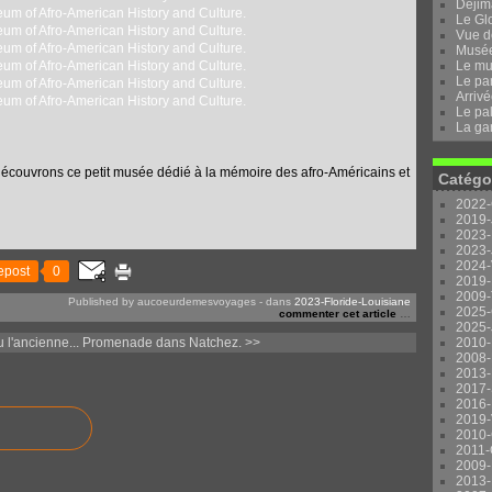
Dejima
Le Gl
Vue d
Musée 
Le mu
Le pa
Arrivé
Le pal
La ga
découvrons ce petit musée dédié à la mémoire des afro-Américains et
Catégo
2022-
2019-
2023-
2023-
2024-
epost
0
2019-
2009-
Published by aucoeurdemesvoyages
-
dans
2023-Floride-Louisiane
2025-
commenter cet article
…
2025-
 l'ancienne...
Promenade dans Natchez. >>
2010-
2008-
2013-
2017-
2016-
2019-
2010-
2011-
2009-
2013-