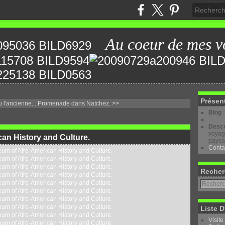
Au coeur de mes v
Présen
 l'ancienne...
Promenade dans Natchez. >>
Blog
Descr
voyage
an History and Culture.
paysa
Conta
Recher
Liste D
Visite