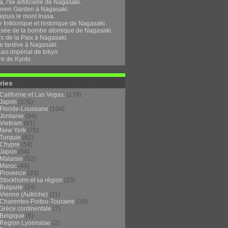
, l'île artificielle de Nagasaki.
oven Garden à Nagasaki.
epuis le mont Inasa.
folklorique et historique de Nagasaki.
sée de la bombe atomique de Nagasaki.
rc de la Paix à Nagasaki.
e tardive à Nagasaki.
ais impérial de tokyo.
re de Kyoto.
ries
Californie et Las Vegas.
(179)
Japon
(176)
Floride-Louisiane
(104)
Jordanie
(94)
Vietnam
(91)
New York
(75)
Turquie
(62)
Chypre
(58)
Japon
(54)
Malaisie
(52)
Maroc
(44)
Provence
(33)
Stockholm et sa région
(23)
Bulgarie
(14)
Vienne (Autriche)
(11)
Charentes-Poitou-Touraine
(10)
Grèce continentale
(7)
Belgique
(5)
Region Lyonnaise
(2)