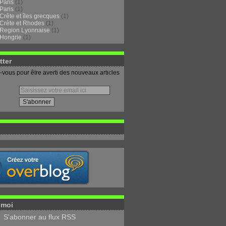
Paris
(1)
Paris
(1)
Crête et îles grecques
(1)
Crète et Rhodes
(1)
Region Lyonnaise
(1)
Hongrie
(1)
tter
vous pour être averti des nouveaux articles
-moi
S'abonner au flux RSS