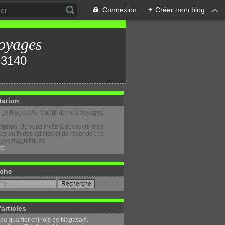
Connexion
+
Créer mon blog
oyages
tation
: Le blog de Au Coeur de mes voyages.
iption
: Je vous invite à découvrir mes
s au fil des articles et de rêver de ces
ges magnifiques!
ct
che
'articles
 du quartier chinois de Nagasaki.