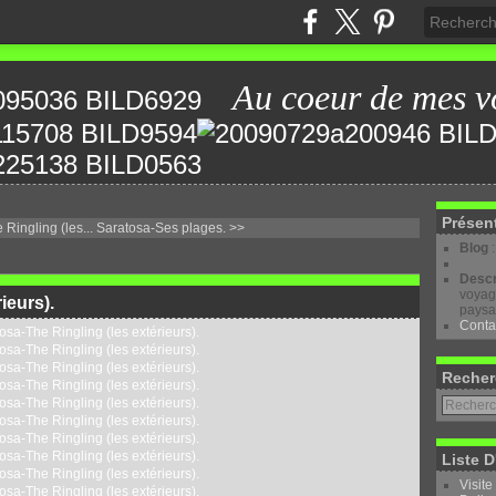
Au coeur de mes v
Présen
Ringling (les...
Saratosa-Ses plages. >>
Blog
Descr
voyage
ieurs).
paysa
Conta
Recher
Liste D
Visite