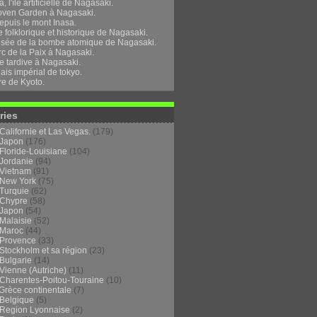
, l'île artificielle de Nagasaki.
oven Garden à Nagasaki.
epuis le mont Inasa.
folklorique et historique de Nagasaki.
sée de la bombe atomique de Nagasaki.
rc de la Paix à Nagasaki.
e tardive à Nagasaki.
ais impérial de tokyo.
re de Kyoto.
ries
Californie et Las Vegas.
(179)
Japon
(176)
Floride-Louisiane
(104)
Jordanie
(94)
Vietnam
(91)
New York
(75)
Turquie
(62)
Chypre
(58)
Japon
(54)
Malaisie
(52)
Maroc
(44)
Provence
(33)
Stockholm et sa région
(23)
Bulgarie
(14)
Vienne (Autriche)
(11)
Charentes-Poitou-Touraine
(10)
Grèce continentale
(7)
Belgique
(5)
Region Lyonnaise
(2)