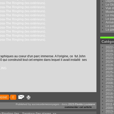
Dejima
Le Gl
Vue d
Musée 
Le mu
Le pa
Arrivé
Le pal
La ga
Catégo
2022-
2019-
2023-
phiques au coeur d'un parc immense. A l'origine, ce fut John
2023-
 qui construisit tout cet empire dans lequel il avait installé ses
2024-
2019-
LING
2009-
2025-
2025-
2010-
2008-
2013-
2017-
2016-
epost
0
2019-
2010-
2011-
Published by aucoeurdemesvoyages
-
dans
2023-Floride-Louisiane
commenter cet article
…
2009-
2013-
Ringling (les...
Saratosa-Ses plages. >>