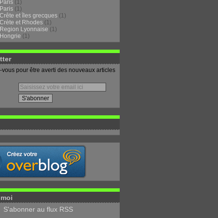
Paris
(1)
Paris
(1)
Crête et îles grecques
(1)
Crète et Rhodes
(1)
Region Lyonnaise
(1)
Hongrie
(1)
tter
vous pour être averti des nouveaux articles
-moi
S'abonner au flux RSS