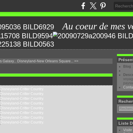
Au coeur de mes v
Présen
 Galaxy...
Disneyland-New Orleans Square... >>
Blog
Descr
voyage
paysa
Conta
Recher
Liste D
Visite