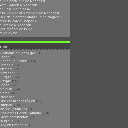
, l'île artificielle de Nagasaki.
oven Garden à Nagasaki.
epuis le mont Inasa.
folklorique et historique de Nagasaki.
sée de la bombe atomique de Nagasaki.
rc de la Paix à Nagasaki.
e tardive à Nagasaki.
ais impérial de tokyo.
re de Kyoto.
ries
Californie et Las Vegas.
(179)
Japon
(176)
Floride-Louisiane
(104)
Jordanie
(94)
Vietnam
(91)
New York
(75)
Turquie
(62)
Chypre
(58)
Japon
(54)
Malaisie
(52)
Maroc
(44)
Provence
(33)
Stockholm et sa région
(23)
Bulgarie
(14)
Vienne (Autriche)
(11)
Charentes-Poitou-Touraine
(10)
Grèce continentale
(7)
Belgique
(5)
Region Lyonnaise
(2)