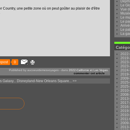
Dejima
Le Gl
r Country, une petite zone où on peut goûter au plaisir de d'être
Vue d
.
Musée 
Le mu
Le pa
Arrivé
Le pal
La ga
Catégo
2022-
2019-
epost
0
2023-
2023-
2024-
Published by aucoeurdemesvoyages
-
dans
2022-Californie et Las Vegas.
commenter cet article
…
2019-
2009-
 Galaxy...
Disneyland-New Orleans Square... >>
2025-
2025-
2010-
2008-
2013-
2017-
2016-
2019-
2010-
2011-
2009-
2013-