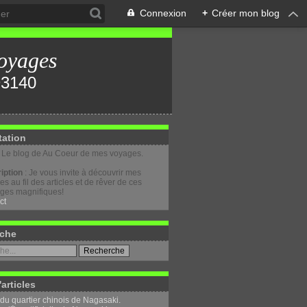
Connexion
+
Créer mon blog
oyages
tation
: Le blog de Au Coeur de mes voyages.
iption
: Je vous invite à découvrir mes
s au fil des articles et de rêver de ces
ges magnifiques!
ct
che
'articles
 du quartier chinois de Nagasaki.