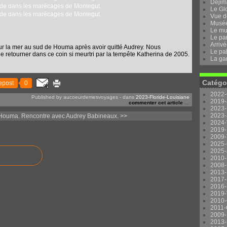
Dejima
Le Gl
Vue d
Musée 
Le mu
Le pa
Arrivé
ur la mer au sud de Houma après avoir quitté Audrey. Nous
Le pal
e retourner dans ce coin si meurtri par la tempête Katherina de 2005.
La ga
Catégo
epost
0
2022-
Published by aucoeurdemesvoyages
-
dans
2023-Floride-Louisiane
2019-
commenter cet article
…
2023-
2023-
Houma.
Rencontre avec Audrey Babineaux. >>
2024-
2019-
2009-
2025-
2025-
2010-
2008-
2013-
2017-
2016-
2019-
2010-
2011-
2009-
2013-