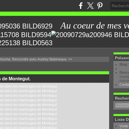
Au coeur de mes v
Présen
Houma.
Rencontre avec Audrey Babineaux. >>
Blog
Descr
voyage
 de Montegut.
paysa
Conta
Recher
Liste D
Visite