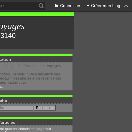
Connexion
+
Créer mon blog
oyages
tation
: Le blog de Au Coeur de mes voyages.
iption
: Je vous invite à découvrir mes
s au fil des articles et de rêver de ces
ges magnifiques!
ct
che
'articles
 du quartier chinois de Nagasaki.