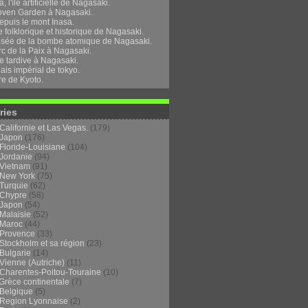
, l'île artificielle de Nagasaki.
oven Garden à Nagasaki.
epuis le mont Inasa.
folklorique et historique de Nagasaki.
sée de la bombe atomique de Nagasaki.
rc de la Paix à Nagasaki.
e tardive à Nagasaki.
ais impérial de tokyo.
re de Kyoto.
ries
Californie et Las Vegas.
(179)
Japon
(176)
Floride-Louisiane
(104)
Jordanie
(94)
Vietnam
(91)
New York
(75)
Turquie
(62)
Chypre
(58)
Japon
(54)
Malaisie
(52)
Maroc
(44)
Provence
(33)
Stockholm et sa région
(23)
Bulgarie
(14)
Vienne (Autriche)
(11)
Charentes-Poitou-Touraine
(10)
Grèce continentale
(7)
Belgique
(5)
Region Lyonnaise
(2)