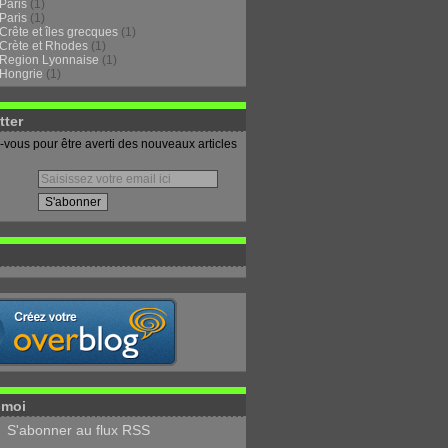
Paris
(1)
Paris
(1)
Crête et îles grecques
(1)
Crète et Rhodes
(1)
Region Lyonnaise
(1)
Hongrie
(1)
tter
vous pour être averti des nouveaux articles
-moi
S'abonner au flux RSS