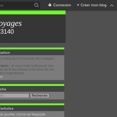
Connexion
+
Créer mon blog
oyages
tation
: Le blog de Au Coeur de mes voyages.
iption
: Je vous invite à découvrir mes
s au fil des articles et de rêver de ces
ges magnifiques!
ct
che
'articles
 du quartier chinois de Nagasaki.