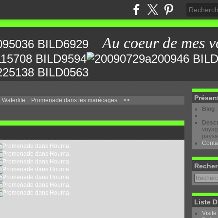
Au coeur de mes v
Présen
aterlife...
Promenade dans les marécages... >>
Blog
Descr
voyage
paysa
Conta
Recher
Liste D
Visite