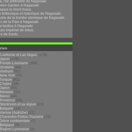
, l'île artificielle de Nagasaki.
oven Garden à Nagasaki.
epuis le mont Inasa.
folklorique et historique de Nagasaki.
sée de la bombe atomique de Nagasaki.
rc de la Paix à Nagasaki.
e tardive à Nagasaki.
ais impérial de tokyo.
re de Kyoto.
ries
Californie et Las Vegas.
(179)
Japon
(176)
Floride-Louisiane
(104)
Jordanie
(94)
Vietnam
(91)
New York
(75)
Turquie
(62)
Chypre
(58)
Japon
(54)
Malaisie
(52)
Maroc
(44)
Provence
(33)
Stockholm et sa région
(23)
Bulgarie
(14)
Vienne (Autriche)
(11)
Charentes-Poitou-Touraine
(10)
Grèce continentale
(7)
Belgique
(5)
Region Lyonnaise
(2)