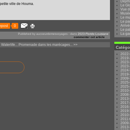
Dejima
 petite ville de Houma.
Le Gl
Vue d
Musée 
Le mu
Le pa
Arrivé
epost
0
Le pal
La ga
Published by aucoeurdemesvoyages
-
dans
2023-Floride-Louisiane
commenter cet article
…
aterlife...
Promenade dans les marécages... >>
Catégo
2022-
2019-
2023-
2023-
2024-
2019-
2009-
2025-
2025-
2010-
2008-
2013-
2017-
2016-
2019-
2010-
2011-
2009-
2013-