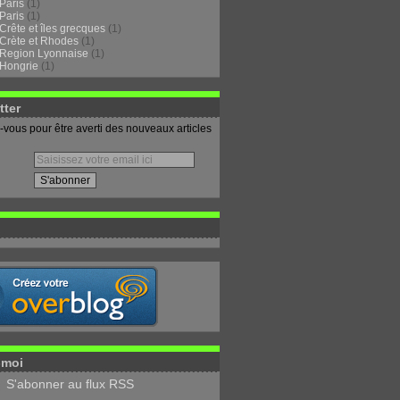
Paris
(1)
Paris
(1)
Crête et îles grecques
(1)
Crète et Rhodes
(1)
Region Lyonnaise
(1)
Hongrie
(1)
tter
vous pour être averti des nouveaux articles
-moi
S'abonner au flux RSS