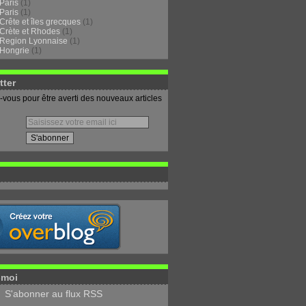
Paris
(1)
Paris
(1)
Crête et îles grecques
(1)
Crète et Rhodes
(1)
Region Lyonnaise
(1)
Hongrie
(1)
tter
vous pour être averti des nouveaux articles
-moi
S'abonner au flux RSS