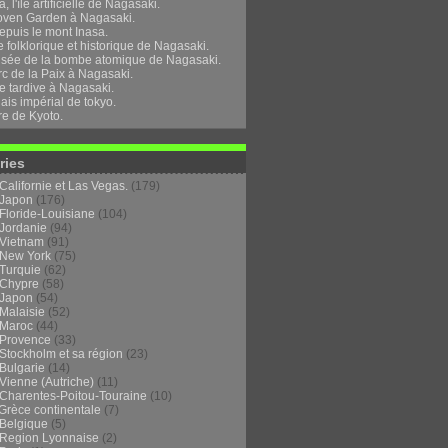
, l'île artificielle de Nagasaki.
oven Garden à Nagasaki.
epuis le mont Inasa.
folklorique et historique de Nagasaki.
sée de la bombe atomique de Nagasaki.
rc de la Paix à Nagasaki.
e tardive à Nagasaki.
ais impérial de tokyo.
re de Kyoto.
ries
Californie et Las Vegas.
(179)
Japon
(176)
Floride-Louisiane
(104)
Jordanie
(94)
Vietnam
(91)
New York
(75)
Turquie
(62)
Chypre
(58)
Japon
(54)
Malaisie
(52)
Maroc
(44)
Provence
(33)
Stockholm et sa région
(23)
Bulgarie
(14)
Vienne (Autriche)
(11)
Charentes-Poitou-Touraine
(10)
Grèce continentale
(7)
Belgique
(5)
Region Lyonnaise
(2)