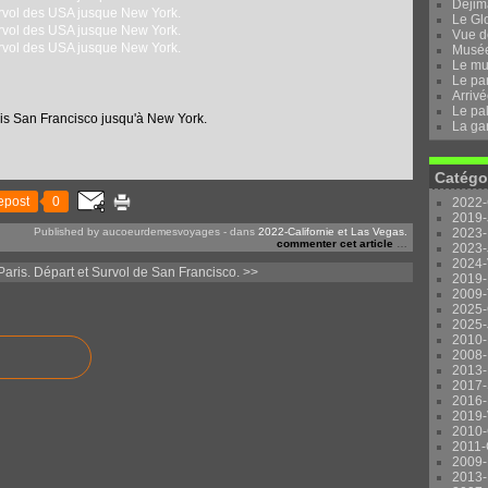
Dejima
Le Gl
Vue d
Musée 
Le mu
Le pa
Arrivé
Le pal
uis San Francisco jusqu'à New York.
La ga
Catégo
epost
0
2022-
2019-
Published by aucoeurdemesvoyages
-
dans
2022-Californie et Las Vegas.
2023-
commenter cet article
…
2023-
2024-
aris.
Départ et Survol de San Francisco. >>
2019-
2009-
2025-
2025-
2010-
2008-
2013-
2017-
2016-
2019-
2010-
2011-
2009-
2013-