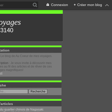
Connexion
+
Créer mon blog
oyages
tation
: Le blog de Au Coeur de mes voyages.
iption
: Je vous invite à découvrir mes
s au fil des articles et de rêver de ces
ges magnifiques!
ct
che
'articles
 du quartier chinois de Nagasaki.