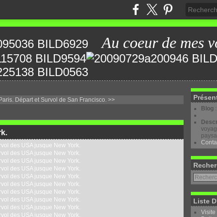
Au coeur de mes v
Présen
aris.
Départ et Survol de San Francisco. >>
Blog
Descr
voyage
k.
paysa
Conta
Recher
Liste D
Visite