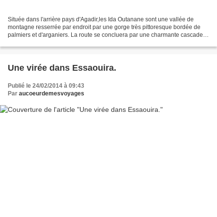
Située dans l'arrière pays d'Agadir,les Ida Outanane sont une vallée de
montagne resserrée par endroit par une gorge très pittoresque bordée de
palmiers et d'arganiers. La route se concluera par une charmante cascade.
Un arganier d'où on exploite le fruit...
Une virée dans Essaouira.
Publié le 24/02/2014 à 09:43
Par
aucoeurdemesvoyages