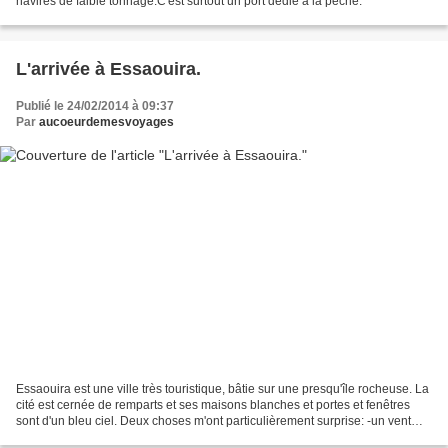
navires de faible tonnage.C'est surtout un port dédié à la pêche.
L'arrivée à Essaouira.
Publié le 24/02/2014 à 09:37
Par
aucoeurdemesvoyages
Essaouira est une ville très touristique, bâtie sur une presqu'île rocheuse. La
cité est cernée de remparts et ses maisons blanches et portes et fenêtres
sont d'un bleu ciel. Deux choses m'ont particulièrement surprise: -un vent
frais qui fait bien baisser...