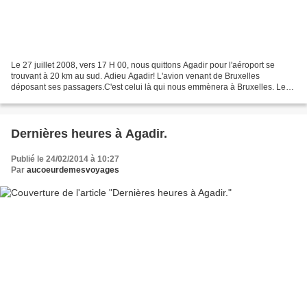
Le 27 juillet 2008, vers 17 H 00, nous quittons Agadir pour l'aéroport se
trouvant à 20 km au sud. Adieu Agadir! L'avion venant de Bruxelles
déposant ses passagers.C'est celui là qui nous emmènera à Bruxelles. Les
veinards, eux sont en vacances!!!! Nous,...
Dernières heures à Agadir.
Publié le 24/02/2014 à 10:27
Par
aucoeurdemesvoyages