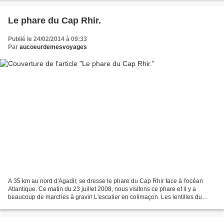
Le phare du Cap Rhir.
Publié le 24/02/2014 à 09:33
Par
aucoeurdemesvoyages
A 35 km au nord d'Agadir, se dresse le phare du Cap Rhir face à l'océan
Atlantique. Ce matin du 23 juillet 2008, nous visitons ce phare et il y a
beaucoup de marches à gravir! L'escalier en colimaçon. Les lentilles du
phare. Les lentilles de Fresnel....