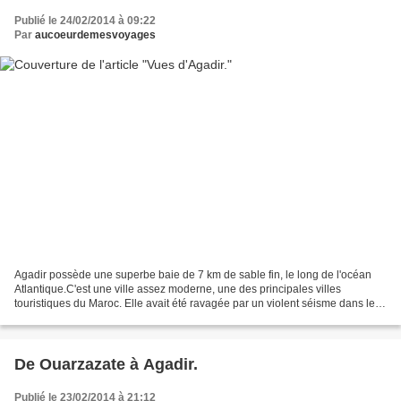
Publié le 24/02/2014 à 09:22
Par
aucoeurdemesvoyages
Agadir possède une superbe baie de 7 km de sable fin, le long de l'océan
Atlantique.C'est une ville assez moderne, une des principales villes
touristiques du Maroc. Elle avait été ravagée par un violent séisme dans les
années soixante, ce qui explique...
De Ouarzazate à Agadir.
Publié le 23/02/2014 à 21:12