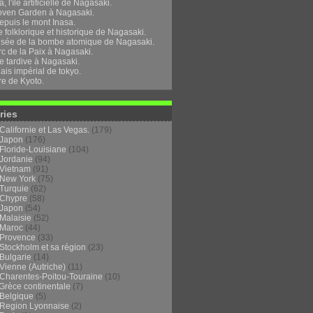
, l'île artificielle de Nagasaki.
oven Garden à Nagasaki.
epuis le mont Inasa.
folklorique et historique de Nagasaki.
sée de la bombe atomique de Nagasaki.
rc de la Paix à Nagasaki.
e tardive à Nagasaki.
ais impérial de tokyo.
re de Kyoto.
ries
Californie et Las Vegas.
(179)
Japon
(176)
Floride-Louisiane
(104)
Jordanie
(94)
Vietnam
(91)
New York
(75)
Turquie
(62)
Chypre
(58)
Japon
(54)
Malaisie
(52)
Maroc
(44)
Provence
(33)
Stockholm et sa région
(23)
Bulgarie
(14)
Vienne (Autriche)
(11)
Charentes-Poitou-Touraine
(10)
Grèce continentale
(7)
Belgique
(5)
Region Lyonnaise
(2)