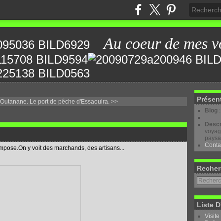
Au coeur de mes v
Présen
 Outanane.
Le port de pêche d'Essaouira. >>
Blog
Descr
voyage
paysa
Conta
s'impose.On y voit des marchands, des artisans...
Recher
Liste D
Visite