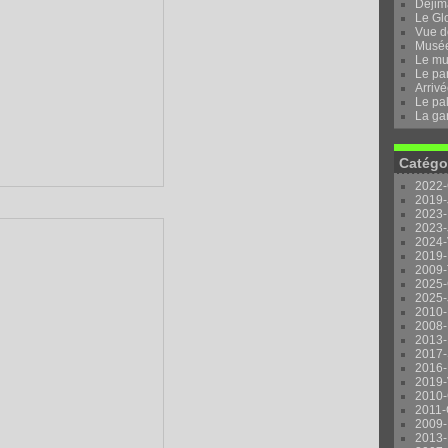
Dejima
Le Gl
Vue d
Musée 
Le mu
Le pa
Arrivé
Le pal
La ga
Catégo
2022-
2019-
2023-
2023-
2024-
2019-
2009-
2025-
2025-
2010-
2008-
2013-
2017-
2016-
2019-
2010-
2011-
2009-
2013-