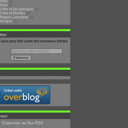
Paris
(1)
Paris
(1)
Crête et îles grecques
(1)
Crète et Rhodes
(1)
Region Lyonnaise
(1)
Hongrie
(1)
tter
vous pour être averti des nouveaux articles
-moi
S'abonner au flux RSS