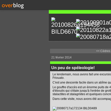
<< Cèdres 
21 février 2014
Un peu de spéleologie!
Le lendemain, nous avons fait une excursion 
Friouato.
C'est une descente facile dans un abîme qui
Le gouffre d'accès est un énorme puits de
d'éboulis qui s'étale jusqu'à l'entrée de gr
stalactites et stalagmites et quelques concr
Dans cette visite, nous avons été accompag