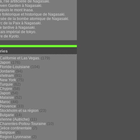
, l'île artificielle de Nagasaki.
oven Garden à Nagasaki.
epuis le mont Inasa.
folklorique et historique de Nagasaki.
sée de la bombe atomique de Nagasaki.
rc de la Paix à Nagasaki.
e tardive à Nagasaki.
ais impérial de tokyo.
re de Kyoto.
ries
Californie et Las Vegas.
(179)
Japon
(176)
Floride-Louisiane
(104)
Jordanie
(94)
Vietnam
(91)
New York
(75)
Turquie
(62)
Chypre
(58)
Japon
(54)
Malaisie
(52)
Maroc
(44)
Provence
(33)
Stockholm et sa région
(23)
Bulgarie
(14)
Vienne (Autriche)
(11)
Charentes-Poitou-Touraine
(10)
Grèce continentale
(7)
Belgique
(5)
Region Lyonnaise
(2)