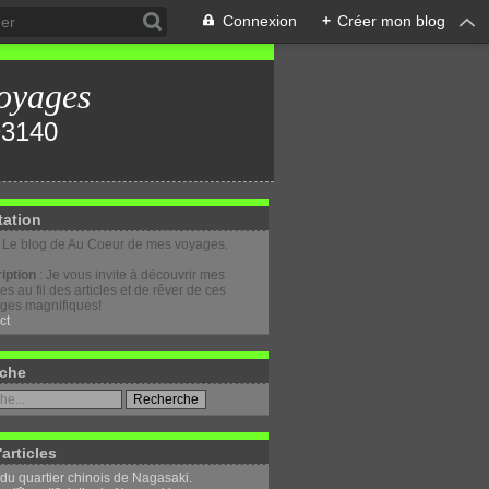
Connexion
+
Créer mon blog
oyages
tation
: Le blog de Au Coeur de mes voyages.
iption
: Je vous invite à découvrir mes
s au fil des articles et de rêver de ces
ges magnifiques!
ct
che
'articles
 du quartier chinois de Nagasaki.