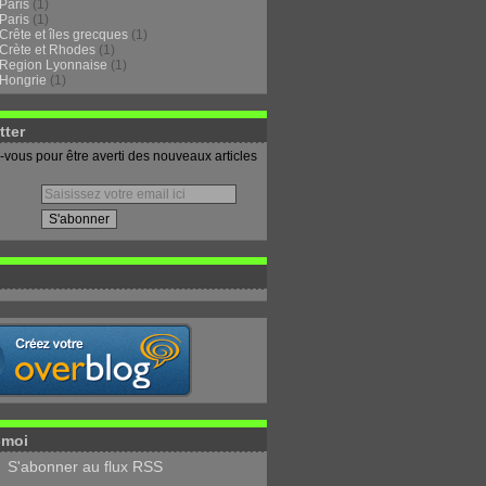
Paris
(1)
Paris
(1)
Crête et îles grecques
(1)
Crète et Rhodes
(1)
Region Lyonnaise
(1)
Hongrie
(1)
tter
vous pour être averti des nouveaux articles
-moi
S'abonner au flux RSS