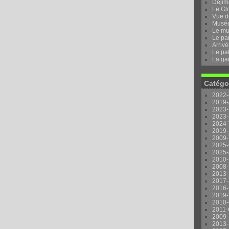
Dejima
Le Gl
Vue d
Musée 
Le mu
Le pa
Arrivé
Le pal
La ga
Catégo
2022-
2019-
2023-
2023-
2024-
2019-
2009-
2025-
2025-
2010-
2008-
2013-
2017-
2016-
2019-
2010-
2011-
2009-
2013-