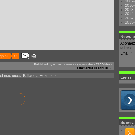
2007-
2010-
2013-
2014-
2014-
2015-
Newsle
Abonnez-
publiés.
Email
epost
0
Published by aucoeurdemesvoyages
-
dans
2008-Maroc
commenter cet article
…
et macaques.
Ballade à Meknès. >>
Liens
Suivez