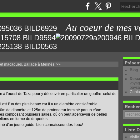
Au coeur de mes v
Présen
et macaques.
Ballade à Meknès. >>
Blog
Descr
voyage
paysa
Conta
à l'ouest de Taza pour y découvrir en particulier un gouffre: celui du
 est l'un des plus beaux car il a un diamètre considérable.
Recher
 40m de diamètre et 125m de profondeur terminé par un cône
ottes composant plusieurs salles, où on peut apercevoir de belles
étions en forme de draperies.
né d'un jeune guide, bien connaisseur des lieux!
Liste D
Visite