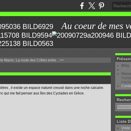
Au coeur de mes v
Présen
le Maroc.
La route des Crêtes entre... >>
Blog
Descr
voyage
paysa
Conta
ètres , il existe un espace naturel creusé dans une roche calcaire.
nc qui me fait penser aux îles des Cyclades en Grèce.
Recher
Liste D
Visite