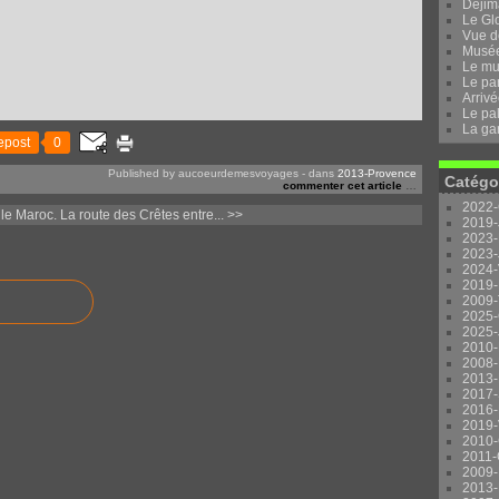
Dejima
Le Gl
Vue d
Musée 
Le mu
Le pa
Arrivé
Le pal
La ga
epost
0
Published by aucoeurdemesvoyages
-
dans
2013-Provence
Catégo
commenter cet article
…
2022-
le Maroc.
La route des Crêtes entre... >>
2019-
2023-
2023-
2024-
2019-
2009-
2025-
2025-
2010-
2008-
2013-
2017-
2016-
2019-
2010-
2011-
2009-
2013-