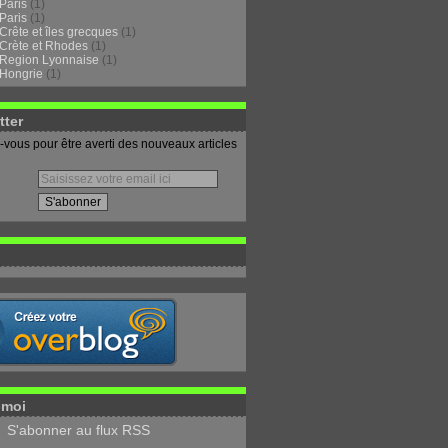
Paris
(1)
Paris
(1)
Crête et îles grecques
(1)
Crète et Rhodes
(1)
Region Lyonnaise
(1)
Hongrie
(1)
tter
vous pour être averti des nouveaux articles
-moi
S'abonner au flux RSS