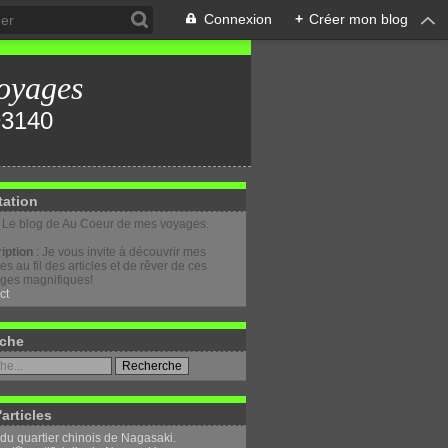
Connexion
+
Créer mon blog
oyages
tation
: Le blog de Au Coeur de mes voyages.
iption
: Je vous invite à découvrir mes
s au fil des articles et de rêver de ces
ges magnifiques!
ct
che
'articles
 du quartier chinois de Nagasaki.