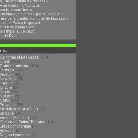
, l'île artificielle de Nagasaki.
oven Garden à Nagasaki.
epuis le mont Inasa.
folklorique et historique de Nagasaki.
sée de la bombe atomique de Nagasaki.
rc de la Paix à Nagasaki.
e tardive à Nagasaki.
ais impérial de tokyo.
re de Kyoto.
ries
Californie et Las Vegas.
(179)
Japon
(176)
Floride-Louisiane
(104)
Jordanie
(94)
Vietnam
(91)
New York
(75)
Turquie
(62)
Chypre
(58)
Japon
(54)
Malaisie
(52)
Maroc
(44)
Provence
(33)
Stockholm et sa région
(23)
Bulgarie
(14)
Vienne (Autriche)
(11)
Charentes-Poitou-Touraine
(10)
Grèce continentale
(7)
Belgique
(5)
Region Lyonnaise
(2)