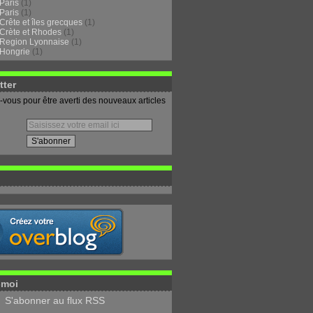
Paris
(1)
Paris
(1)
Crête et îles grecques
(1)
Crète et Rhodes
(1)
Region Lyonnaise
(1)
Hongrie
(1)
tter
vous pour être averti des nouveaux articles
-moi
S'abonner au flux RSS