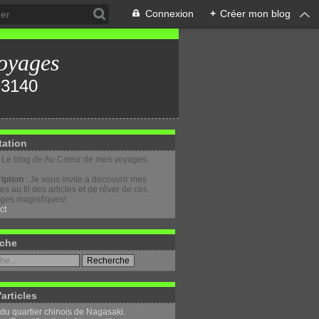
Connexion
+
Créer mon blog
oyages
tation
: Le blog de Au Coeur de mes voyages.
iption
: Je vous invite à découvrir mes
s au fil des articles et de rêver de ces
ges magnifiques!
ct
che
'articles
 du quartier chinois de Nagasaki.