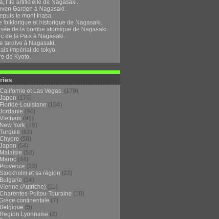
, l'île artificielle de Nagasaki.
oven Garden à Nagasaki.
epuis le mont Inasa.
folklorique et historique de Nagasaki.
sée de la bombe atomique de Nagasaki.
rc de la Paix à Nagasaki.
e tardive à Nagasaki.
ais impérial de tokyo.
re de Kyoto.
ries
Californie et Las Vegas.
(179)
Japon
(176)
Floride-Louisiane
(104)
Jordanie
(94)
Vietnam
(91)
New York
(75)
Turquie
(62)
Chypre
(58)
Japon
(54)
Malaisie
(52)
Maroc
(44)
Provence
(33)
Stockholm et sa région
(23)
Bulgarie
(14)
Vienne (Autriche)
(11)
Charentes-Poitou-Touraine
(10)
Grèce continentale
(7)
Belgique
(5)
Region Lyonnaise
(2)