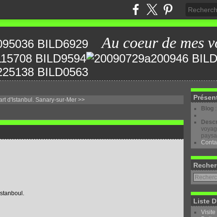
Au coeur de mes v
Présen
rt d'Istanbul.
Sanary-sur-Mer >>
Blog
Descr
voyage
paysa
Conta
Recher
stanboul.
Liste D
Visite