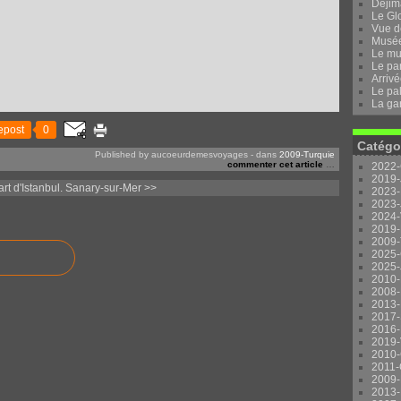
Dejima
Le Gl
Vue d
Musée 
Le mu
Le pa
Arrivé
Le pal
La ga
epost
0
Catégo
Published by aucoeurdemesvoyages
-
dans
2009-Turquie
commenter cet article
…
2022-
2019-
rt d'Istanbul.
Sanary-sur-Mer >>
2023-
2023-
2024-
2019-
2009-
2025-
2025-
2010-
2008-
2013-
2017-
2016-
2019-
2010-
2011-
2009-
2013-