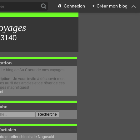
Connexion
+
Créer mon blog
oyages
tation
: Le blog de Au Coeur de mes voyages.
iption
: Je vous invite à découvrir mes
s au fil des articles et de rêver de ces
ges magnifiques!
ct
che
'articles
 du quartier chinois de Nagasaki.