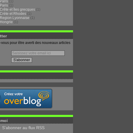
Paris
(1)
Paris
(1)
Crête et îles grecques
(1)
Crète et Rhodes
(1)
Region Lyonnaise
(1)
Hongrie
(1)
tter
vous pour être averti des nouveaux articles
-moi
S'abonner au flux RSS