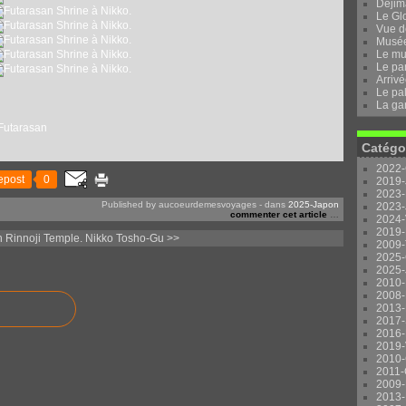
Dejima
Le Gl
Vue d
Musée 
Le mu
Le pa
Arrivé
Le pal
La ga
Futarasan
Catégo
2022-
epost
0
2019-
2023-
Published by aucoeurdemesvoyages
-
dans
2025-Japon
2023-
commenter cet article
…
2024-
2019-
 Rinnoji Temple.
Nikko Tosho-Gu >>
2009-
2025-
2025-
2010-
2008-
2013-
2017-
2016-
2019-
2010-
2011-
2009-
2013-