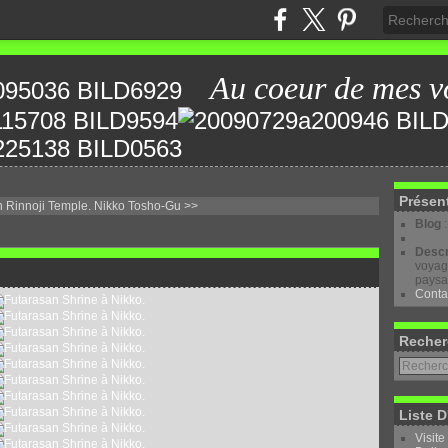
Au coeur de mes v
Présen
 Rinnoji Temple.
Nikko Tosho-Gu >>
Blog
Descr
voyage
paysa
Conta
Recher
Liste D
Visite