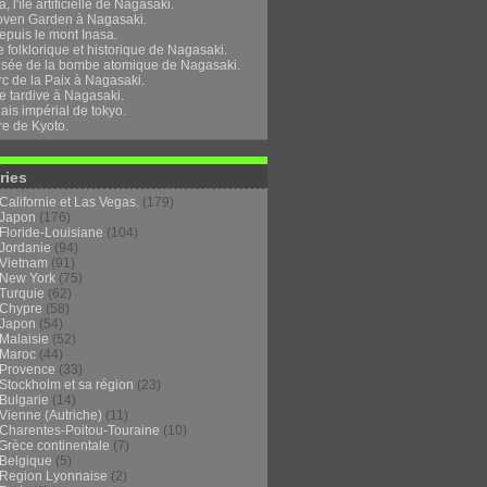
, l'île artificielle de Nagasaki.
oven Garden à Nagasaki.
epuis le mont Inasa.
folklorique et historique de Nagasaki.
sée de la bombe atomique de Nagasaki.
rc de la Paix à Nagasaki.
e tardive à Nagasaki.
ais impérial de tokyo.
re de Kyoto.
ries
Californie et Las Vegas.
(179)
Japon
(176)
Floride-Louisiane
(104)
Jordanie
(94)
Vietnam
(91)
New York
(75)
Turquie
(62)
Chypre
(58)
Japon
(54)
Malaisie
(52)
Maroc
(44)
Provence
(33)
Stockholm et sa région
(23)
Bulgarie
(14)
Vienne (Autriche)
(11)
Charentes-Poitou-Touraine
(10)
Grèce continentale
(7)
Belgique
(5)
Region Lyonnaise
(2)