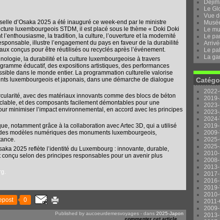
Dejima
Le Gl
Vue d
selle d’Osaka 2025 a été inauguré ce week-end par le ministre
Musée 
tecture luxembourgeois STDM, il est placé sous le thème « Doki Doki
Le mu
enthousiasme, la tradition, la culture, l’ouverture et la modernité
Le pa
esponsable, illustre l’engagement du pays en faveur de la durabilité
Arrivé
iaux conçus pour être réutilisés ou recyclés après l’événement.
Le pal
La ga
hnologie, la durabilité et la culture luxembourgeoise à travers
ogramme éducatif, des expositions artistiques, des performances
ssible dans le monde entier. La programmation culturelle valorise
alents luxembourgeois et japonais, dans une démarche de dialogue
Catégo
2022-
ircularité, avec des matériaux innovants comme des blocs de béton
2019-
yclable, et des composants facilement démontables pour une
2023-
ur minimiser l’impact environnemental, en accord avec les principes
2023-
2024-
que, notamment grâce à la collaboration avec Artec 3D, qui a utilisé
2019-
er des modèles numériques des monuments luxembourgeois,
2009-
tance.
2025-
2025-
aka 2025 reflète l’identité du Luxembourg : innovante, durable,
2010-
ant conçu selon des principes responsables pour un avenir plus
2008-
2013-
g.
2017-
2016-
2019-
2010-
epost
0
2011-
2009-
Published by aucoeurdemesvoyages
-
dans
2025-Japon
2013-
commenter cet article
…