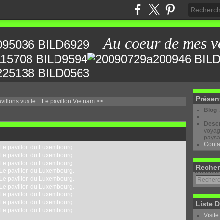
Au coeur de mes v
Présen
illons vus le...
Le pavillon Vietnam >>
Blog
Descr
voyage
paysa
Conta
Recher
Liste D
Visite