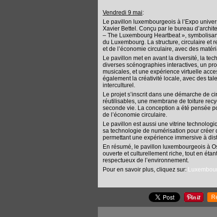
Vendredi 9 mai
:
Le pavillon luxembourgeois à l’Expo univer
Xavier Bettel. Conçu par le bureau d’archi
– The Luxembourg Heartbeat », symbolisant l’
du Luxembourg. La structure, circulaire et r
et de l’économie circulaire, avec des matér
Le pavillon met en avant la diversité, la tec
diverses scénographies interactives, un pr
musicales, et une expérience virtuelle acce
également la créativité locale, avec des t
interculturel.
Le projet s’inscrit dans une démarche de c
réutilisables, une membrane de toiture rec
seconde vie. La conception a été pensée po
de l’économie circulaire.
Le pavillon est aussi une vitrine technologi
sa technologie de numérisation pour cré
permettant une expérience immersive à dis
En résumé, le pavillon luxembourgeois à Os
ouverte et culturellement riche, tout en ét
respectueux de l’environnement.
Pour en savoir plus, cliquez sur:
Luxembour
R