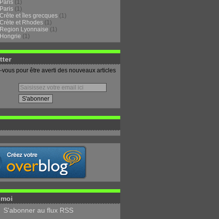
Paris
(1)
Paris
(1)
Crête et îles grecques
(1)
Crète et Rhodes
(1)
Region Lyonnaise
(1)
Hongrie
(1)
tter
vous pour être averti des nouveaux articles
-moi
S'abonner au flux RSS