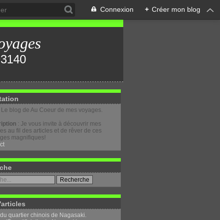
Connexion
+
Créer mon blog
oyages
tation
: Le blog de Au Coeur de mes voyages.
iption
: Je vous invite à découvrir mes
s au fil des articles et de rêver de ces
ges magnifiques!
ct
che
'articles
 du quartier chinois de Nagasaki.