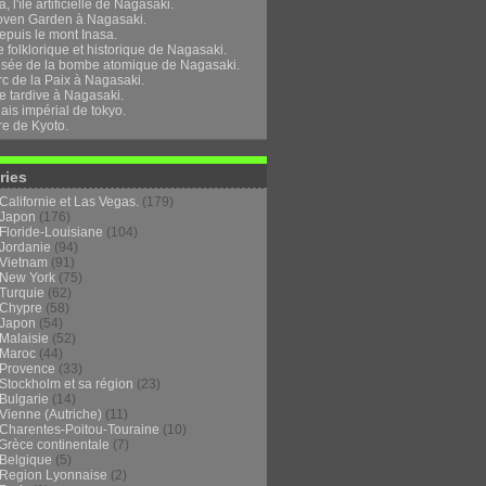
, l'île artificielle de Nagasaki.
oven Garden à Nagasaki.
epuis le mont Inasa.
folklorique et historique de Nagasaki.
sée de la bombe atomique de Nagasaki.
rc de la Paix à Nagasaki.
e tardive à Nagasaki.
ais impérial de tokyo.
re de Kyoto.
ries
Californie et Las Vegas.
(179)
Japon
(176)
Floride-Louisiane
(104)
Jordanie
(94)
Vietnam
(91)
New York
(75)
Turquie
(62)
Chypre
(58)
Japon
(54)
Malaisie
(52)
Maroc
(44)
Provence
(33)
Stockholm et sa région
(23)
Bulgarie
(14)
Vienne (Autriche)
(11)
Charentes-Poitou-Touraine
(10)
Grèce continentale
(7)
Belgique
(5)
Region Lyonnaise
(2)