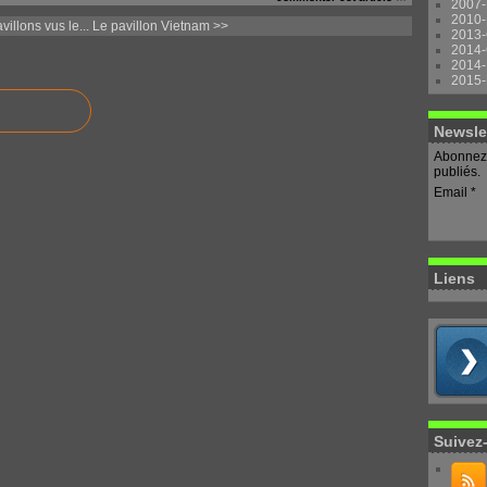
2007-
2010-
illons vus le...
Le pavillon Vietnam >>
2013-
2014-
2014-
2015-
Newsle
Abonnez-
publiés.
Email
Liens
Suivez