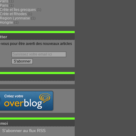
Paris
(1)
Paris
(1)
Crête et îles grecques
(1)
Crète et Rhodes
(1)
Region Lyonnaise
(1)
Hongrie
(1)
tter
vous pour être averti des nouveaux articles
-moi
S'abonner au flux RSS