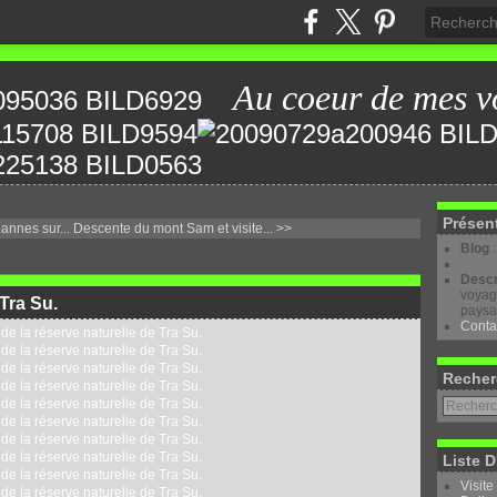
Au coeur de mes v
Présen
annes sur...
Descente du mont Sam et visite... >>
Blog
Descr
voyage
 Tra Su.
paysa
Conta
Recher
Liste D
Visite