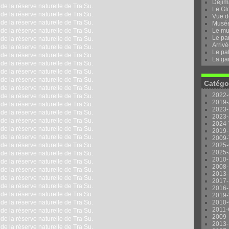
Dejima
Le Gl
Vue d
Musée 
Le mu
Le pa
Arrivé
Le pal
La ga
Catégo
2022-
2019-
2023-
2023-
2024-
2019-
2009-
2025-
2025-
2010-
2008-
2013-
2017-
2016-
2019-
2010-
2011-
2009-
2013-