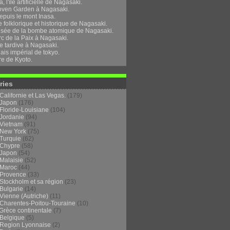
, l'île artificielle de Nagasaki.
oven Garden à Nagasaki.
epuis le mont Inasa.
folklorique et historique de Nagasaki.
sée de la bombe atomique de Nagasaki.
rc de la Paix à Nagasaki.
e tardive à Nagasaki.
ais impérial de tokyo.
re de Kyoto.
ries
Californie et Las Vegas.
(179)
Japon
(176)
Floride-Louisiane
(104)
Jordanie
(94)
Vietnam
(91)
New York
(75)
Turquie
(62)
Chypre
(58)
Japon
(54)
Malaisie
(52)
Maroc
(44)
Provence
(33)
Stockholm et sa région
(23)
Bulgarie
(14)
Vienne (Autriche)
(11)
Charentes-Poitou-Touraine
(10)
Grèce continentale
(7)
Belgique
(5)
Region Lyonnaise
(2)