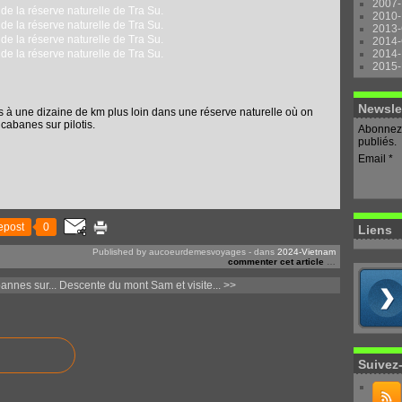
2007-
2010-
2013-
2014-
2014-
2015-
Newsle
 à une dizaine de km plus loin dans une réserve naturelle où on
 cabanes sur pilotis.
Abonnez-
publiés.
Email
epost
0
Liens
Published by aucoeurdemesvoyages
-
dans
2024-Vietnam
commenter cet article
…
annes sur...
Descente du mont Sam et visite... >>
Suivez