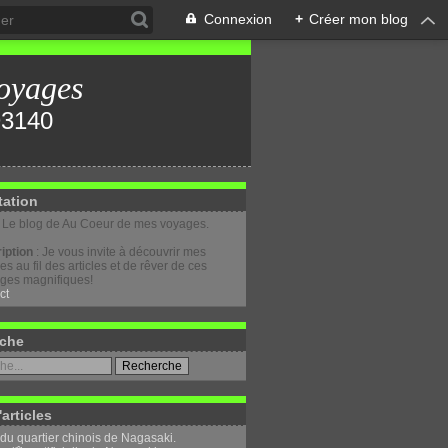
Connexion
+
Créer mon blog
oyages
tation
: Le blog de Au Coeur de mes voyages.
iption
: Je vous invite à découvrir mes
s au fil des articles et de rêver de ces
ges magnifiques!
ct
che
'articles
 du quartier chinois de Nagasaki.