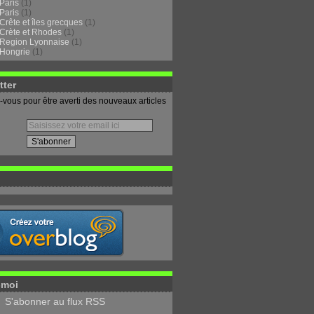
Paris
(1)
Paris
(1)
Crête et îles grecques
(1)
Crète et Rhodes
(1)
Region Lyonnaise
(1)
Hongrie
(1)
tter
vous pour être averti des nouveaux articles
-moi
S'abonner au flux RSS