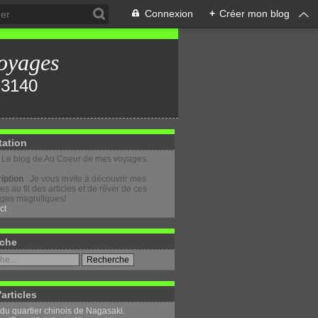
Connexion
+
Créer mon blog
oyages
tation
: Le blog de Au Coeur de mes voyages.
iption
: Je vous invite à découvrir mes
s au fil des articles et de rêver de ces
ges magnifiques!
ct
che
'articles
 du quartier chinois de Nagasaki.