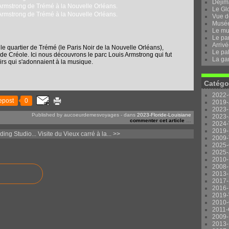
Dejima
Le Gl
Vue d
Musée 
Le mu
Le pa
Arrivé
 le quartier de Trémé (le Paris Noir de la Nouvelle Orléans),
Le pal
 Créole. Ici nous découvrons le parc Louis Armstrong qui fut
La ga
irs qui s'adonnaient à la musique.
Catégo
2022-
epost
0
2019-
2023-
Published by aucoeurdemesvoyages
-
dans
2023-Floride-Louisiane
2023-
commenter cet article
…
2024-
2019-
ding Studio...
Visite du Vieux carré à la... >>
2009-
2025-
2025-
2010-
2008-
2013-
2017-
2016-
2019-
2010-
2011-
2009-
2013-