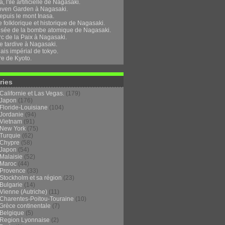
, l'île artificielle de Nagasaki.
oven Garden à Nagasaki.
epuis le mont Inasa.
folklorique et historique de Nagasaki.
sée de la bombe atomique de Nagasaki.
rc de la Paix à Nagasaki.
e tardive à Nagasaki.
ais impérial de tokyo.
re de Kyoto.
ries
Californie et Las Vegas.
(179)
Japon
(176)
Floride-Louisiane
(104)
Jordanie
(94)
Vietnam
(91)
New York
(75)
Turquie
(62)
Chypre
(58)
Japon
(54)
Malaisie
(52)
Maroc
(44)
Provence
(33)
Stockholm et sa région
(23)
Bulgarie
(14)
Vienne (Autriche)
(11)
Charentes-Poitou-Touraine
(10)
Grèce continentale
(7)
Belgique
(5)
Region Lyonnaise
(2)