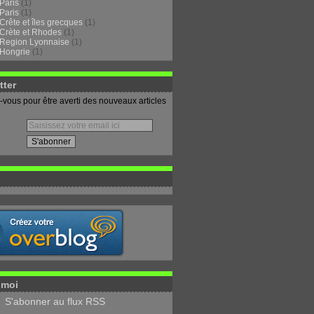
Paris
(1)
Paris
(1)
Crête et îles grecques
(1)
Crète et Rhodes
(1)
Region Lyonnaise
(1)
Hongrie
(1)
tter
vous pour être averti des nouveaux articles
-moi
S'abonner au flux RSS