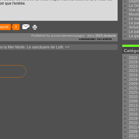
Dejima
ir que l'entrée.
Le Gl
Vue d
Musée 
Le mu
Le pa
epost
0
Arrivé
Le pal
Published by aucoeurdemesvoyages
-
dans
2023-Jordanie
La ga
commenter cet article
…
s la Mer Morte.
Le sanctuaire de Loth. >>
Catégo
2022-
2019-
2023-
2023-
2024-
2019-
2009-
2025-
2025-
2010-
2008-
2013-
2017-
2016-
2019-
2010-
2011-
2009-
2013-