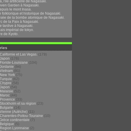
, l'île artificielle de Nagasaki.
oven Garden à Nagasaki.
epuis le mont Inasa.
folklorique et historique de Nagasaki.
sée de la bombe atomique de Nagasaki.
rc de la Paix à Nagasaki.
e tardive à Nagasaki.
ais impérial de tokyo.
re de Kyoto.
ries
Californie et Las Vegas.
(179)
Japon
(176)
Floride-Louisiane
(104)
Jordanie
(94)
Vietnam
(91)
New York
(75)
Turquie
(62)
Chypre
(58)
Japon
(54)
Malaisie
(52)
Maroc
(44)
Provence
(33)
Stockholm et sa région
(23)
Bulgarie
(14)
Vienne (Autriche)
(11)
Charentes-Poitou-Touraine
(10)
Grèce continentale
(7)
Belgique
(5)
Region Lyonnaise
(2)