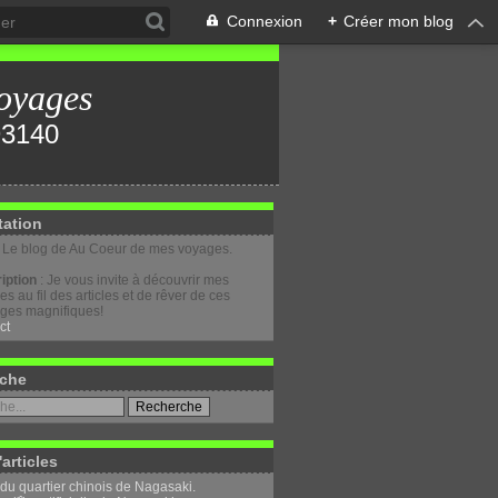
Connexion
+
Créer mon blog
oyages
tation
: Le blog de Au Coeur de mes voyages.
iption
: Je vous invite à découvrir mes
s au fil des articles et de rêver de ces
ges magnifiques!
ct
che
'articles
 du quartier chinois de Nagasaki.