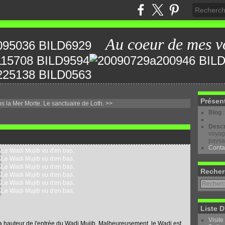
Au coeur de mes v
Présen
s la Mer Morte.
Le sanctuaire de Loth. >>
Blog
Descr
voyage
paysa
Conta
Recher
Liste D
Visite
la hauteur de l'entrée du Wadi Mujib. Malheureusement, le Wadi est