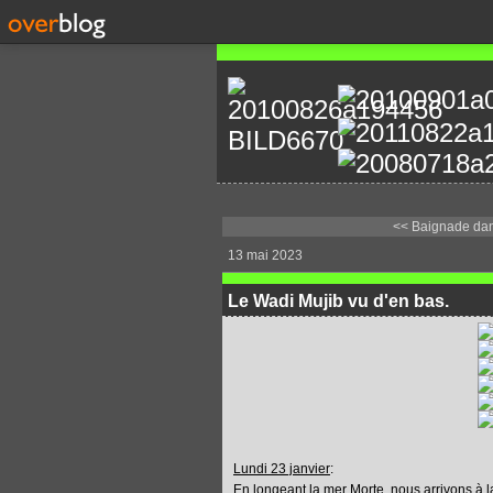
<< Baignade dan
13 mai 2023
Le Wadi Mujib vu d'en bas.
Lundi 23 janvier
:
En longeant la mer Morte, nous arrivons à 