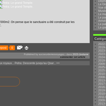
Dejima
Le Gl
Vue d
Musée 
Le mu
Le pa
Arrivé
000m2. On pense que le sanctuaire a été construit par les
Le pal
C.
La ga
Catégo
2022-
2019-
epost
0
2023-
2023-
Published by aucoeurdemesvoyages
-
dans
2023-Jordanie
commenter cet article
…
2024-
2019-
x royaux...
Petra: Descente jusqu'au Qsar... >>
2009-
2025-
2025-
2010-
2008-
2013-
2017-
2016-
2019-
2010-
2011-
2009-
2013-