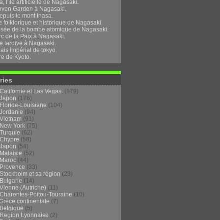
, l'île artificielle de Nagasaki.
oven Garden à Nagasaki.
epuis le mont Inasa.
folklorique et historique de Nagasaki.
sée de la bombe atomique de Nagasaki.
rc de la Paix à Nagasaki.
e tardive à Nagasaki.
ais impérial de tokyo.
re de Kyoto.
ries
Californie et Las Vegas.
(179)
Japon
(176)
Floride-Louisiane
(104)
Jordanie
(94)
Vietnam
(91)
New York
(75)
Turquie
(62)
Chypre
(58)
Japon
(54)
Malaisie
(52)
Maroc
(44)
Provence
(33)
Stockholm et sa région
(23)
Bulgarie
(14)
Vienne (Autriche)
(11)
Charentes-Poitou-Touraine
(10)
Grèce continentale
(7)
Belgique
(5)
Region Lyonnaise
(2)