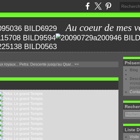
Au coeur de mes v
Présen
x royaux...
Petra: Descente jusqu'au Qsar... >>
Blog
Descr
voyage
paysa
Conta
Recher
Liste D
Visite