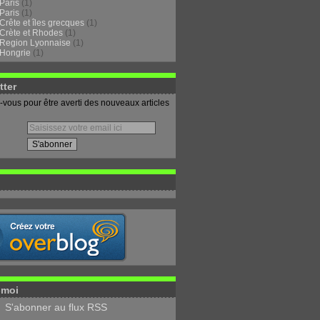
Paris
(1)
Paris
(1)
Crête et îles grecques
(1)
Crète et Rhodes
(1)
Region Lyonnaise
(1)
Hongrie
(1)
tter
vous pour être averti des nouveaux articles
-moi
S'abonner au flux RSS