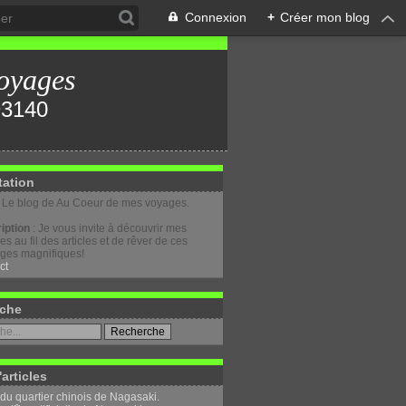
Connexion
+
Créer mon blog
oyages
tation
: Le blog de Au Coeur de mes voyages.
iption
: Je vous invite à découvrir mes
s au fil des articles et de rêver de ces
ges magnifiques!
ct
che
'articles
 du quartier chinois de Nagasaki.