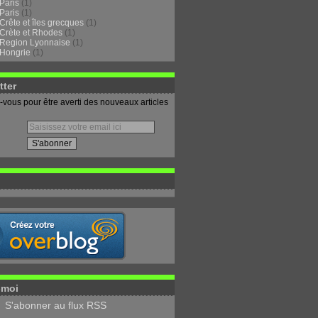
Paris
(1)
Paris
(1)
Crête et îles grecques
(1)
Crète et Rhodes
(1)
Region Lyonnaise
(1)
Hongrie
(1)
tter
vous pour être averti des nouveaux articles
-moi
S'abonner au flux RSS