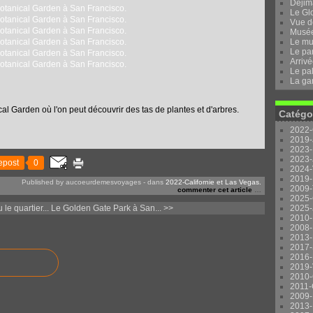
Dejima
Le Gl
Vue d
Musée 
Le mu
Le pa
Arrivé
Le pal
La ga
al Garden où l'on peut découvrir des tas de plantes et d'arbres.
Catégo
2022-
2019-
2023-
2023-
epost
0
2024-
2019-
Published by aucoeurdemesvoyages
-
dans
2022-Californie et Las Vegas.
2009-
commenter cet article
…
2025-
le quartier...
Le Golden Gate Park à San... >>
2025-
2010-
2008-
2013-
2017-
2016-
2019-
2010-
2011-
2009-
2013-