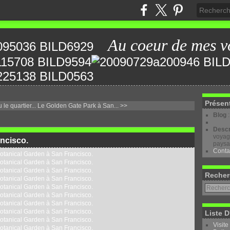
Au coeur de mes v
Présen
le quartier...
Le Golden Gate Park à San... >>
Blog
Descr
voyage
ncisco.
paysa
Conta
Recher
Liste D
Visite