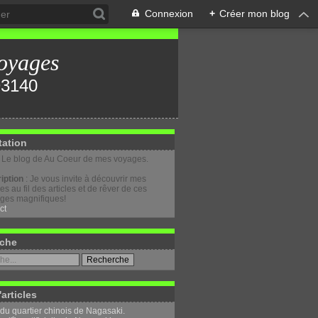
Connexion
+
Créer mon blog
oyages
tation
: Le blog de Au Coeur de mes voyages.
iption
: Je vous invite à découvrir mes
s au fil des articles et de rêver de ces
ges magnifiques!
ct
che
'articles
 du quartier chinois de Nagasaki.