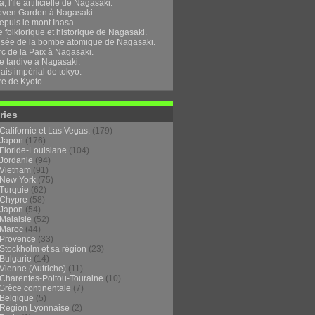
, l'île artificielle de Nagasaki.
oven Garden à Nagasaki.
epuis le mont Inasa.
folklorique et historique de Nagasaki.
sée de la bombe atomique de Nagasaki.
rc de la Paix à Nagasaki.
e tardive à Nagasaki.
ais impérial de tokyo.
re de Kyoto.
ries
Californie et Las Vegas.
(179)
Japon
(176)
Floride-Louisiane
(104)
Jordanie
(94)
Vietnam
(91)
New York
(75)
Turquie
(62)
Chypre
(58)
Japon
(54)
Malaisie
(52)
Maroc
(44)
Provence
(33)
Stockholm et sa région
(23)
Bulgarie
(14)
Vienne (Autriche)
(11)
Charentes-Poitou-Touraine
(10)
Grèce continentale
(7)
Belgique
(5)
Region Lyonnaise
(2)