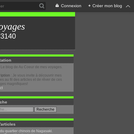
Connexion
+
Créer mon blog
oyages
tation
: Le blog de Au Coeur de mes voyages.
iption
: Je vous invite à découvrir mes
s au fil des articles et de rêver de ces
ges magnifiques!
ct
che
'articles
 du quartier chinois de Nagasaki.