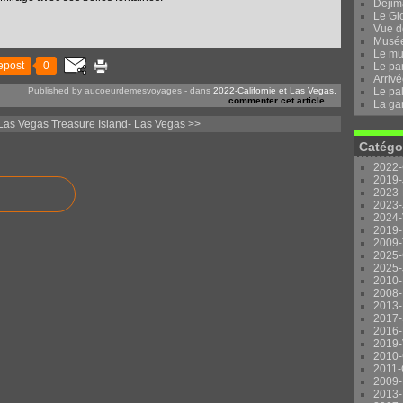
Dejima
Le Gl
Vue d
Musée 
Le mu
epost
0
Le pa
Arrivé
Published by aucoeurdemesvoyages
-
dans
2022-Californie et Las Vegas.
Le pal
commenter cet article
…
La ga
Las Vegas
Treasure Island- Las Vegas >>
Catégo
2022-
2019-
2023-
2023-
2024-
2019-
2009-
2025-
2025-
2010-
2008-
2013-
2017-
2016-
2019-
2010-
2011-
2009-
2013-