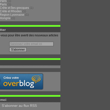
Paris
(1)
Paris
(1)
Crête et îles grecques
(1)
Crète et Rhodes
(1)
Region Lyonnaise
(1)
Hongrie
(1)
tter
vous pour être averti des nouveaux articles
-moi
S'abonner au flux RSS