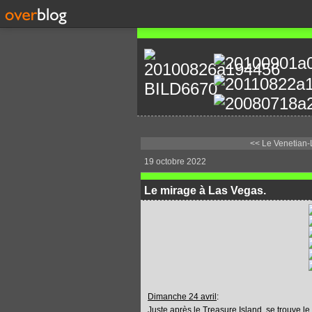
<< Le Venetian-
19 octobre 2022
Le mirage à Las Vegas.
Dimanche 24 avril
:
Juste après le Treasure Island, se trouve le