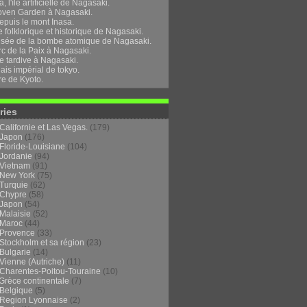
, l'île artificielle de Nagasaki.
oven Garden à Nagasaki.
epuis le mont Inasa.
folklorique et historique de Nagasaki.
sée de la bombe atomique de Nagasaki.
rc de la Paix à Nagasaki.
e tardive à Nagasaki.
ais impérial de tokyo.
re de Kyoto.
ries
Californie et Las Vegas.
(179)
Japon
(176)
Floride-Louisiane
(104)
Jordanie
(94)
Vietnam
(91)
New York
(75)
Turquie
(62)
Chypre
(58)
Japon
(54)
Malaisie
(52)
Maroc
(44)
Provence
(33)
Stockholm et sa région
(23)
Bulgarie
(14)
Vienne (Autriche)
(11)
Charentes-Poitou-Touraine
(10)
Grèce continentale
(7)
Belgique
(5)
Region Lyonnaise
(2)