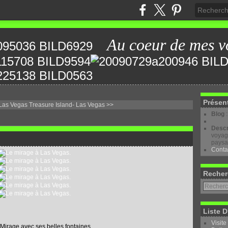
Au coeur de mes v
Présen
Las Vegas
Treasure Island- Las Vegas >>
Blog
Descr
voyage
paysa
Conta
Recher
Liste D
Visite
 Mirage avec ses belles fontaines.