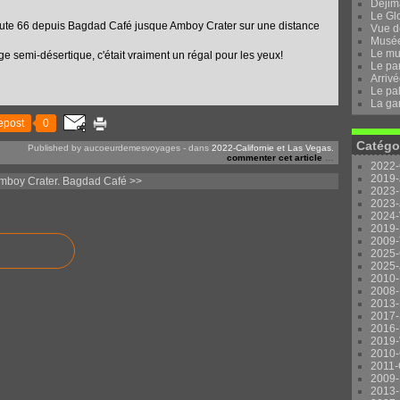
Dejima
Le Gl
 route 66 depuis Bagdad Café jusque Amboy Crater sur une distance
Vue d
Musée 
Le mu
 semi-désertique, c'était vraiment un régal pour les yeux!
Le pa
Arrivé
Le pal
La ga
epost
0
Catégo
Published by aucoeurdemesvoyages
-
dans
2022-Californie et Las Vegas.
commenter cet article
…
2022-
2019-
mboy Crater.
Bagdad Café >>
2023-
2023-
2024-
2019-
2009-
2025-
2025-
2010-
2008-
2013-
2017-
2016-
2019-
2010-
2011-
2009-
2013-