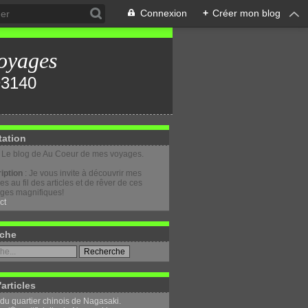
Connexion
+
Créer mon blog
oyages
tation
: Le blog de Au Coeur de mes voyages.
iption
: Je vous invite à découvrir mes
s au fil des articles et de rêver de ces
ges magnifiques!
ct
che
'articles
 du quartier chinois de Nagasaki.