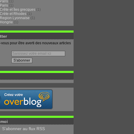
Paris
(1)
Paris
(1)
Crête et îles grecques
(1)
Crète et Rhodes
(1)
Region Lyonnaise
(1)
Hongrie
(1)
tter
vous pour être averti des nouveaux articles
-moi
S'abonner au flux RSS