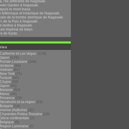
, l'île artificielle de Nagasaki.
oven Garden à Nagasaki.
epuis le mont Inasa.
folklorique et historique de Nagasaki.
sée de la bombe atomique de Nagasaki.
rc de la Paix à Nagasaki.
e tardive à Nagasaki.
ais impérial de tokyo.
re de Kyoto.
ries
Californie et Las Vegas.
(179)
Japon
(176)
Floride-Louisiane
(104)
Jordanie
(94)
Vietnam
(91)
New York
(75)
Turquie
(62)
Chypre
(58)
Japon
(54)
Malaisie
(52)
Maroc
(44)
Provence
(33)
Stockholm et sa région
(23)
Bulgarie
(14)
Vienne (Autriche)
(11)
Charentes-Poitou-Touraine
(10)
Grèce continentale
(7)
Belgique
(5)
Region Lyonnaise
(2)