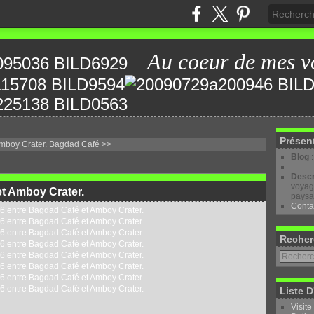
Au coeur de mes v
Présen
mboy Crater.
Bagdad Café >>
Blog
Descr
voyage
et Amboy Crater.
paysa
Conta
Recher
Liste D
Visite