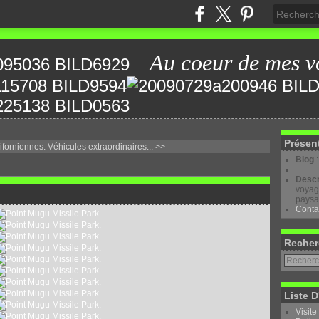
Au coeur de mes v
Présen
iforniennes.
Véhicules extraordinaires... >>
Blog
Descr
voyage
paysa
Conta
Recher
Liste D
Visite