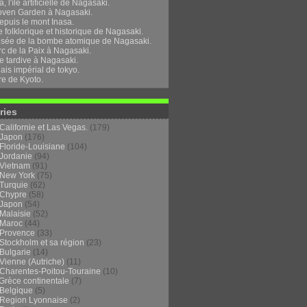
, l'île artificielle de Nagasaki.
oven Garden à Nagasaki.
epuis le mont Inasa.
folklorique et historique de Nagasaki.
sée de la bombe atomique de Nagasaki.
rc de la Paix à Nagasaki.
e tardive à Nagasaki.
ais impérial de tokyo.
re de Kyoto.
ries
Californie et Las Vegas.
(179)
Japon
(176)
Floride-Louisiane
(104)
Jordanie
(94)
Vietnam
(91)
New York
(75)
Turquie
(62)
Chypre
(58)
Japon
(54)
Malaisie
(52)
Maroc
(44)
Provence
(33)
Stockholm et sa région
(23)
Bulgarie
(14)
Vienne (Autriche)
(11)
Charentes-Poitou-Touraine
(10)
Grèce continentale
(7)
Belgique
(5)
Region Lyonnaise
(2)