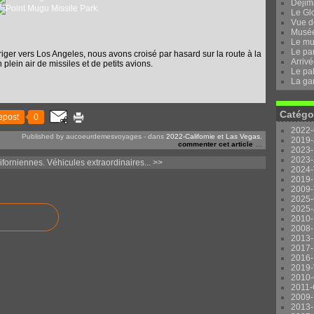
Dejima
Le Gl
Vue d
Musée 
Le mu
Le pa
riger vers Los Angeles, nous avons croisé par hasard sur la route à la
Arrivé
lein air de missiles et de petits avions.
Le pal
La ga
Catégo
epost
0
2022-
Published by aucoeurdemesvoyages
-
dans
2022-Californie et Las Vegas.
2019-
commenter cet article
…
2023-
2023-
iforniennes.
Véhicules extraordinaires... >>
2024-
2019-
2009-
2025-
2025-
2010-
2008-
2013-
2017-
2016-
2019-
2010-
2011-
2009-
2013-