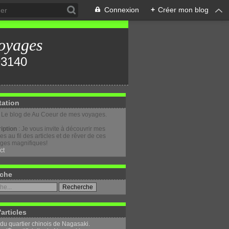
Connexion
+
Créer mon blog
oyages
tation
: Le blog de Au Coeur de mes voyages.
iption
: Je vous invite à découvrir mes
s au fil des articles et de rêver de ces
ges magnifiques!
ct
che
'articles
 du quartier chinois de Nagasaki.