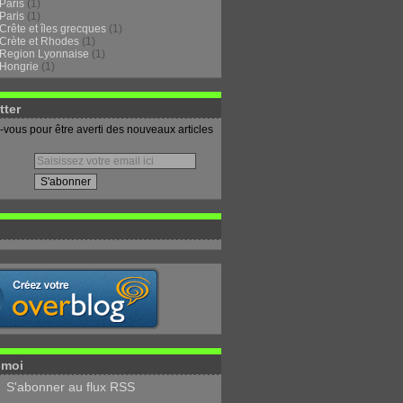
Paris
(1)
Paris
(1)
Crête et îles grecques
(1)
Crète et Rhodes
(1)
Region Lyonnaise
(1)
Hongrie
(1)
tter
vous pour être averti des nouveaux articles
-moi
S'abonner au flux RSS