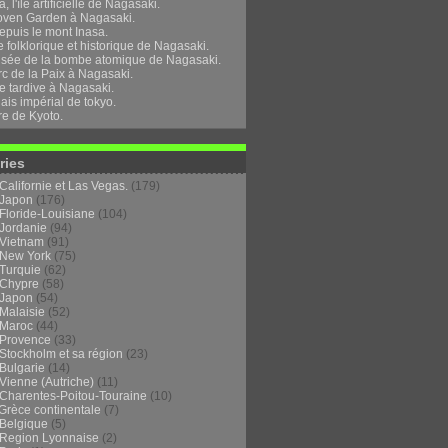
, l'île artificielle de Nagasaki.
oven Garden à Nagasaki.
epuis le mont Inasa.
folklorique et historique de Nagasaki.
sée de la bombe atomique de Nagasaki.
rc de la Paix à Nagasaki.
e tardive à Nagasaki.
ais impérial de tokyo.
re de Kyoto.
ries
Californie et Las Vegas.
(179)
Japon
(176)
Floride-Louisiane
(104)
Jordanie
(94)
Vietnam
(91)
New York
(75)
Turquie
(62)
Chypre
(58)
Japon
(54)
Malaisie
(52)
Maroc
(44)
Provence
(33)
Stockholm et sa région
(23)
Bulgarie
(14)
Vienne (Autriche)
(11)
Charentes-Poitou-Touraine
(10)
Grèce continentale
(7)
Belgique
(5)
Region Lyonnaise
(2)