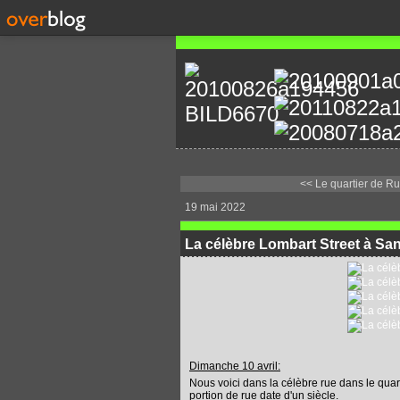
<< Le quartier de Rus
19 mai 2022
La célèbre Lombart Street à Sa
Dimanche 10 avril:
Nous voici dans la célèbre rue dans le quar
portion de rue date d'un siècle.