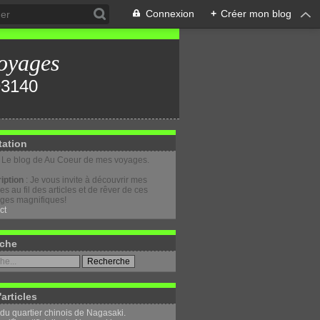
Connexion
+
Créer mon blog
oyages
tation
: Le blog de Au Coeur de mes voyages.
iption
: Je vous invite à découvrir mes
s au fil des articles et de rêver de ces
ges magnifiques!
ct
che
'articles
 du quartier chinois de Nagasaki.