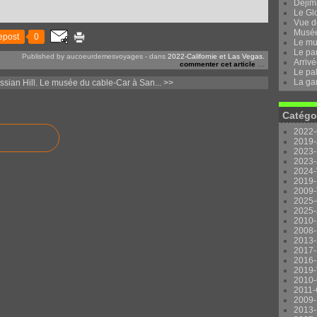
Dejima
Le Gl
Vue d
Musée 
epost
0
Le mu
Le pa
Published by aucoeurdemesvoyages
-
dans
2022-Californie et Las Vegas.
Arrivé
commenter cet article
…
Le pal
La ga
sian Hill.
Le musée du cable-Car à San... >>
Catégo
2022-
2019-
2023-
2023-
2024-
2019-
2009-
2025-
2025-
2010-
2008-
2013-
2017-
2016-
2019-
2010-
2011-
2009-
2013-