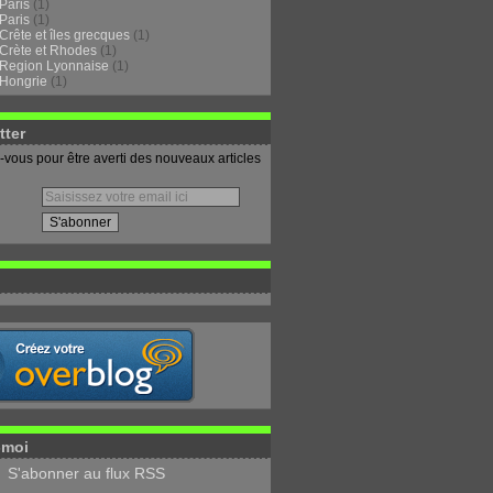
Paris
(1)
Paris
(1)
Crête et îles grecques
(1)
Crète et Rhodes
(1)
Region Lyonnaise
(1)
Hongrie
(1)
tter
vous pour être averti des nouveaux articles
-moi
S'abonner au flux RSS