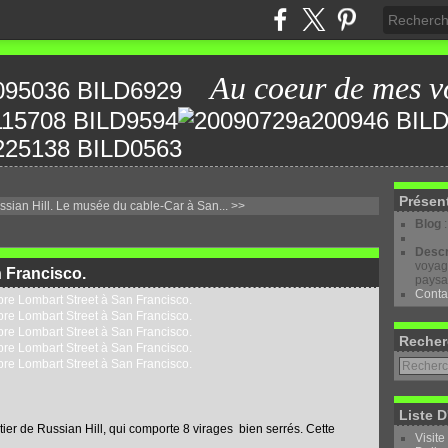
Au coeur de mes v
Présen
sian Hill.
Le musée du cable-Car à San... >>
Blog
Descr
voyage
n Francisco.
paysa
Conta
Recher
Liste D
tier de Russian Hill, qui comporte 8 virages bien serrés. Cette
Visite