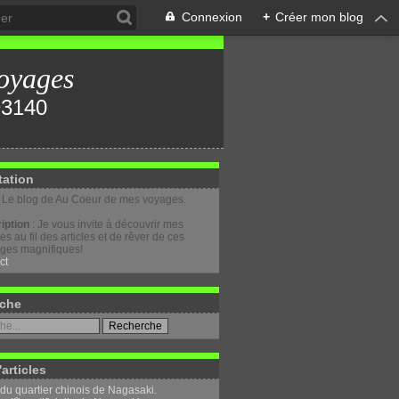
Connexion
+
Créer mon blog
oyages
tation
: Le blog de Au Coeur de mes voyages.
iption
: Je vous invite à découvrir mes
s au fil des articles et de rêver de ces
ges magnifiques!
ct
che
'articles
 du quartier chinois de Nagasaki.