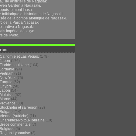
, l'île artificielle de Nagasaki.
oven Garden à Nagasaki.
epuis le mont Inasa.
folklorique et historique de Nagasaki.
sée de la bombe atomique de Nagasaki.
rc de la Paix à Nagasaki.
e tardive à Nagasaki.
ais impérial de tokyo.
re de Kyoto.
ries
Californie et Las Vegas.
(179)
Japon
(176)
Floride-Louisiane
(104)
Jordanie
(94)
Vietnam
(91)
New York
(75)
Turquie
(62)
Chypre
(58)
Japon
(54)
Malaisie
(52)
Maroc
(44)
Provence
(33)
Stockholm et sa région
(23)
Bulgarie
(14)
Vienne (Autriche)
(11)
Charentes-Poitou-Touraine
(10)
Grèce continentale
(7)
Belgique
(5)
Region Lyonnaise
(2)