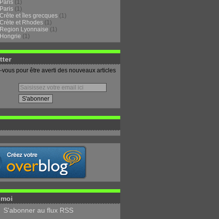
Paris
(1)
Paris
(1)
Crête et îles grecques
(1)
Crète et Rhodes
(1)
Region Lyonnaise
(1)
Hongrie
(1)
tter
vous pour être averti des nouveaux articles
-moi
S'abonner au flux RSS