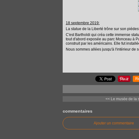
18 septembre 2019:
La statue de la Liberté trône sur son piédesta
C'est Bartholdi qui créa cette immense statue
tout d'abord exposée au parc Monceau à Pa
construit par les américains. Elle fut insta
Nous sommes allées jusqu'à l'intérieur de s
R
<< Le musée de la st
commentaires
Ajouter un commentaire