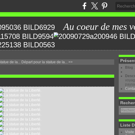
Au coeur de mes v
Présen
atue de la...
Départ pour la statue de la... >>
Blog
Descr
voyage
paysa
Conta
Recher
Liste D
Visite