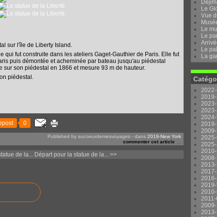
Dejima
Le Gl
Vue d
Musée 
Le mu
Le pa
Arrivé
l sur l'île de Liberty Island.
Le pal
 qui fut construite dans les ateliers Gaget-Gauthier de Paris. Elle fut
La ga
ris puis démontée et acheminée par bateau jusqu'au piédestal
llée sur son piédestal en 1866 et mesure 93 m de hauteur.
on piédestal.
Catégo
2022-
2019-
2023-
2023-
2024-
epost
0
2019-
2009-
Published by aucoeurdemesvoyages
-
dans
2019-New York
2025-
commenter cet article
…
2025-
2010-
atue de la...
Départ pour la statue de la... >>
2008-
2013-
2017-
2016-
2019-
2010-
2011-
2009-
2013-