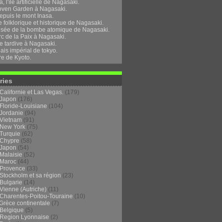
, l'île artificielle de Nagasaki.
oven Garden à Nagasaki.
epuis le mont Inasa.
folklorique et historique de Nagasaki.
sée de la bombe atomique de Nagasaki.
rc de la Paix à Nagasaki.
e tardive à Nagasaki.
ais impérial de tokyo.
re de Kyoto.
ries
Californie et Las Vegas.
(179)
Japon
(176)
Floride-Louisiane
(104)
Jordanie
(94)
Vietnam
(91)
New York
(75)
Turquie
(62)
Chypre
(58)
Japon
(54)
Malaisie
(52)
Maroc
(44)
Provence
(33)
Stockholm et sa région
(23)
Bulgarie
(14)
Vienne (Autriche)
(11)
Charentes-Poitou-Touraine
(10)
Grèce continentale
(7)
Belgique
(5)
Region Lyonnaise
(2)