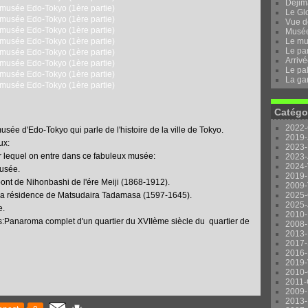
Dejima
Le Gl
Vue d
Musée 
Le mu
Le pa
Arrivé
Le pal
La ga
Catégo
2022-
usée d'Edo-Tokyo qui parle de l'histoire de la ville de Tokyo.
2019-
ux:
2023-
ar lequel on entre dans ce fabuleux musée:
2023-
2024-
musée.
2019-
nt de Nihonbashi de l'ére Meiji (1868-1912).
2009-
la résidence de Matsudaira Tadamasa (1597-1645).
2025-
2025-
e.
2010-
:Panaroma complet d'un quartier du XVIIème siècle du quartier de
2008-
2013-
2017-
2016-
2019-
2010-
2011-
2009-
2013-