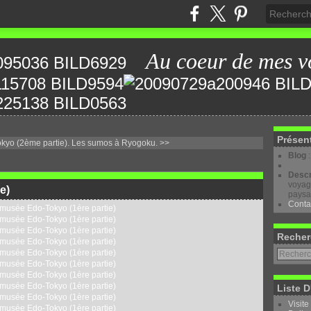
Au coeur de mes v
Présen
kyo (2ème partie).
Les sumos à Ryogoku. >>
Blog
Descr
voyage
e)
paysa
Conta
Recher
Liste D
Visite