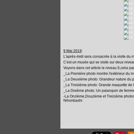
9 Mai 2019
:
L'après-midi sera consacrée à la visite du m
C'est un musée qui se visite sur deux nivea
Voyons dans cet article le niveau 6,celui p
_La Première photo montre l'extérieur du 
_La Deuxième photo: Grandeur nature du po
_La Troisième photo: Grande maquette de 
_La Dixième photo: Un palanquin de femm
-La Onzième,Douzième et Treizième photos
Nihonbashi.