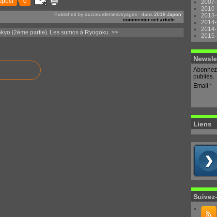
epost
0
2007-
2010-
Published by aucoeurdemesvoyages
-
dans
2019-Japon
2013-
commenter cet article
…
2014-
2014-
kyo (2ème partie).
Les sumos à Ryogoku. >>
2015-
Newsle
Abonnez-
publiés.
Email
Liens
Suivez