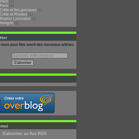
Paris
(1)
Paris
(1)
Crête et îles grecques
(1)
Crète et Rhodes
(1)
Region Lyonnaise
(1)
Hongrie
(1)
tter
vous pour être averti des nouveaux articles
-moi
S'abonner au flux RSS