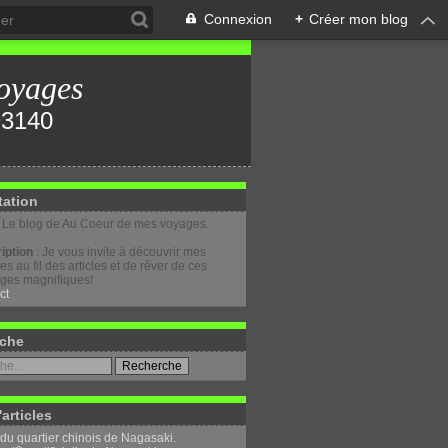
Connexion
+
Créer mon blog
oyages
tation
: Le blog de Au Coeur de mes voyages.
iption
: Je vous invite à découvrir mes
s au fil des articles et de rêver de ces
ges magnifiques!
ct
che
'articles
 du quartier chinois de Nagasaki.