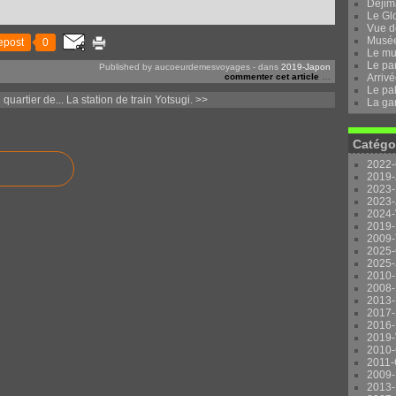
Dejima
Le Gl
Vue d
Musée 
epost
0
Le mu
Le pa
Published by aucoeurdemesvoyages
-
dans
2019-Japon
commenter cet article
…
Arrivé
Le pal
quartier de...
La station de train Yotsugi. >>
La ga
Catégo
2022-
2019-
2023-
2023-
2024-
2019-
2009-
2025-
2025-
2010-
2008-
2013-
2017-
2016-
2019-
2010-
2011-
2009-
2013-