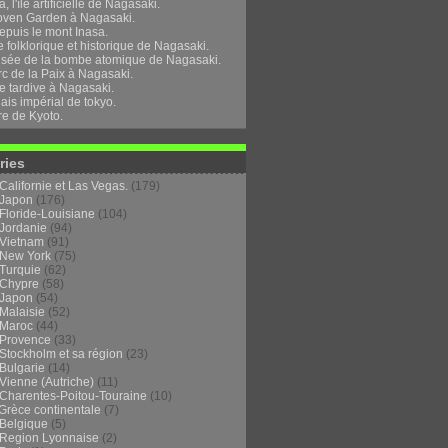
, l'île artificielle de Nagasaki.
oven Garden à Nagasaki.
epuis le mont Inasa.
folklorique et historique de Nagasaki.
sée de la bombe atomique de Nagasaki.
rc de la Paix à Nagasaki.
e tardive à Nagasaki.
ais impérial de tokyo.
re de Kyoto.
ries
Californie et Las Vegas.
(179)
Japon
(176)
Floride-Louisiane
(104)
Jordanie
(94)
Vietnam
(91)
New York
(75)
Turquie
(62)
Chypre
(58)
Japon
(54)
Malaisie
(52)
Maroc
(44)
Provence
(33)
Stockholm et sa région
(23)
Bulgarie
(14)
Vienne (Autriche)
(11)
Charentes-Poitou-Touraine
(10)
Grèce continentale
(7)
Belgique
(5)
Region Lyonnaise
(2)