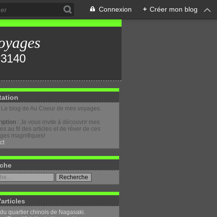
Connexion
+
Créer mon blog
oyages
tation
: Le blog de Au Coeur de mes voyages.
iption
: Je vous invite à découvrir mes
s au fil des articles et de rêver de ces
ges magnifiques!
ct
che
'articles
 du quartier chinois de Nagasaki.