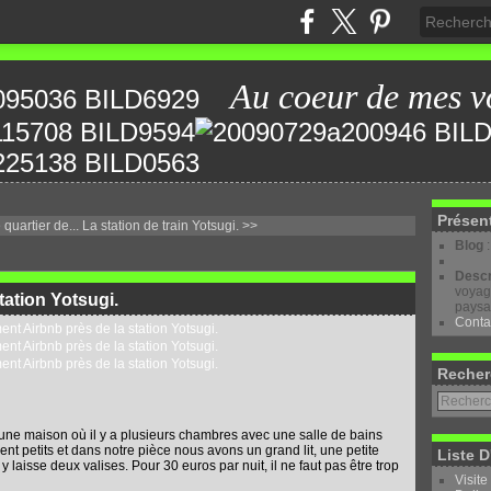
Au coeur de mes v
Présen
quartier de...
La station de train Yotsugi. >>
Blog
Descr
voyage
tation Yotsugi.
paysa
Conta
Recher
 une maison où il y a plusieurs chambres avec une salle de bains
petits et dans notre pièce nous avons un grand lit, une petite
Liste D
y laisse deux valises. Pour 30 euros par nuit, il ne faut pas être trop
Visite