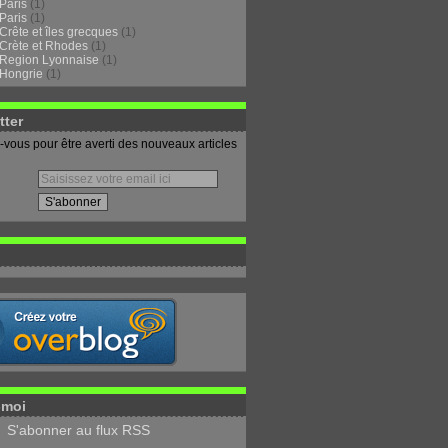
Paris
(1)
Paris
(1)
Crête et îles grecques
(1)
Crète et Rhodes
(1)
Region Lyonnaise
(1)
Hongrie
(1)
tter
vous pour être averti des nouveaux articles
-moi
S'abonner au flux RSS