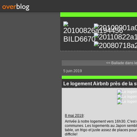
<< Ballade dans le 
5 juin 2019
Le logement Airbnb près de la s
8 mai 2019
:
Arrivée à notre logement vers 16h30. C'est
communes. Les logements au Japon semblent 
table, un frigo et juste assez de places pour 
difficile!