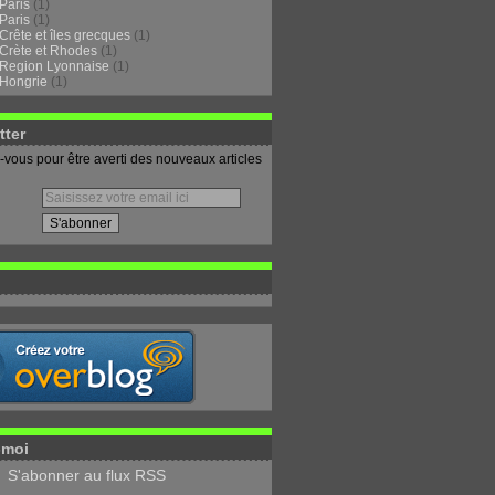
Paris
(1)
Paris
(1)
Crête et îles grecques
(1)
Crète et Rhodes
(1)
Region Lyonnaise
(1)
Hongrie
(1)
tter
vous pour être averti des nouveaux articles
-moi
S'abonner au flux RSS