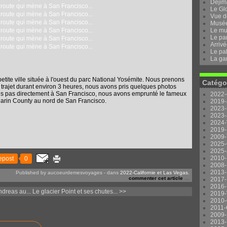
Dejima
Le Gl
Vue d
Musée 
Le mu
Le pa
Arrivé
Le pal
La ga
tite ville située à l'ouest du parc National Yosémite. Nous prenons
Catégo
 trajet durant environ 3 heures, nous avons pris quelques photos
ons pas directement à San Francisco, nous avons emprunté le fameux
2022-
Marin County au nord de San Francisco.
2019-
2023-
2023-
2024-
2019-
2009-
2025-
2025-
2010-
epost
0
2008-
2013-
Published by aucoeurdemesvoyages
-
dans
2022-Californie et Las Vegas.
commenter cet article
…
2017-
2016-
ndreas au...
Le glacier Point et ses chutes... >>
2019-
2010-
2011-
2009-
2013-