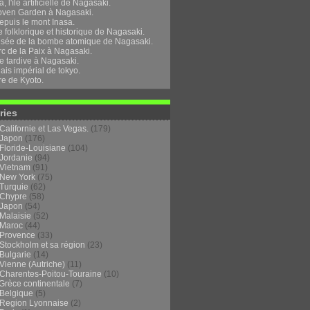
, l'île artificielle de Nagasaki.
oven Garden à Nagasaki.
epuis le mont Inasa.
folklorique et historique de Nagasaki.
sée de la bombe atomique de Nagasaki.
rc de la Paix à Nagasaki.
e tardive à Nagasaki.
ais impérial de tokyo.
re de Kyoto.
ries
Californie et Las Vegas.
(179)
Japon
(176)
Floride-Louisiane
(104)
Jordanie
(94)
Vietnam
(91)
New York
(75)
Turquie
(62)
Chypre
(58)
Japon
(54)
Malaisie
(52)
Maroc
(44)
Provence
(33)
Stockholm et sa région
(23)
Bulgarie
(14)
Vienne (Autriche)
(11)
Charentes-Poitou-Touraine
(10)
Grèce continentale
(7)
Belgique
(5)
Region Lyonnaise
(2)