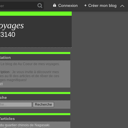
Connexion
+
Créer mon blog
oyages
tation
: Le blog de Au Coeur de mes voyages.
iption
: Je vous invite à découvrir mes
s au fil des articles et de rêver de ces
ges magnifiques!
ct
che
'articles
 du quartier chinois de Nagasaki.