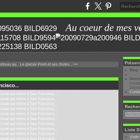
Au coeur de mes v
Présen
ndreas au...
Le glacier Point et ses chutes... >>
Blog
Descr
voyage
cisco...
paysa
Conta
Recher
Liste D
Visite