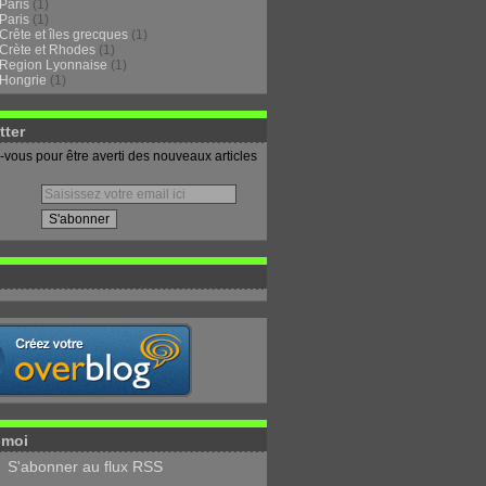
Paris
(1)
Paris
(1)
Crête et îles grecques
(1)
Crète et Rhodes
(1)
Region Lyonnaise
(1)
Hongrie
(1)
tter
vous pour être averti des nouveaux articles
-moi
S'abonner au flux RSS