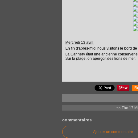
Mercredi 13 avril:
En fin d'après-midi nous visitons le bord d
La Cannery était une ancienne conserverie
Sur la plage, on aperçoit des lions de mer.
R
<< The 17 Mi
commentaires
Ajouter un commentaire