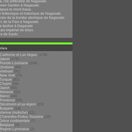
, l'île artificielle de Nagasaki.
oven Garden à Nagasaki.
epuis le mont Inasa.
folklorique et historique de Nagasaki.
sée de la bombe atomique de Nagasaki.
rc de la Paix à Nagasaki.
e tardive à Nagasaki.
ais impérial de tokyo.
re de Kyoto.
ries
Californie et Las Vegas.
(179)
Japon
(176)
Floride-Louisiane
(104)
Jordanie
(94)
Vietnam
(91)
New York
(75)
Turquie
(62)
Chypre
(58)
Japon
(54)
Malaisie
(52)
Maroc
(44)
Provence
(33)
Stockholm et sa région
(23)
Bulgarie
(14)
Vienne (Autriche)
(11)
Charentes-Poitou-Touraine
(10)
Grèce continentale
(7)
Belgique
(5)
Region Lyonnaise
(2)