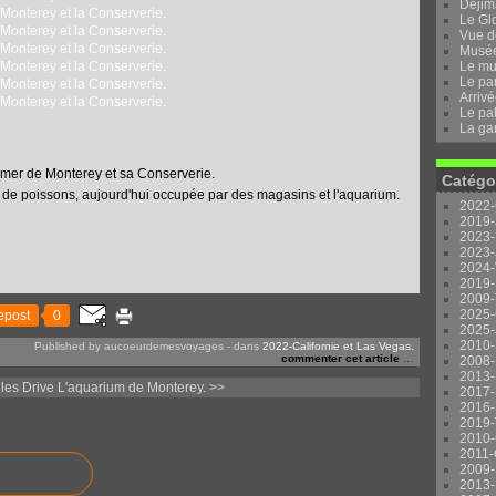
Dejima
Le Gl
Vue d
Musée 
Le mu
Le pa
Arrivé
Le pal
La ga
e mer de Monterey et sa Conserverie.
Catégo
 de poissons, aujourd'hui occupée par des magasins et l'aquarium.
2022-
2019-
2023-
2023-
2024-
2019-
2009-
2025-
epost
0
2025-
2010-
Published by aucoeurdemesvoyages
-
dans
2022-Californie et Las Vegas.
commenter cet article
…
2008-
2013-
les Drive
L'aquarium de Monterey. >>
2017-
2016-
2019-
2010-
2011-
2009-
2013-