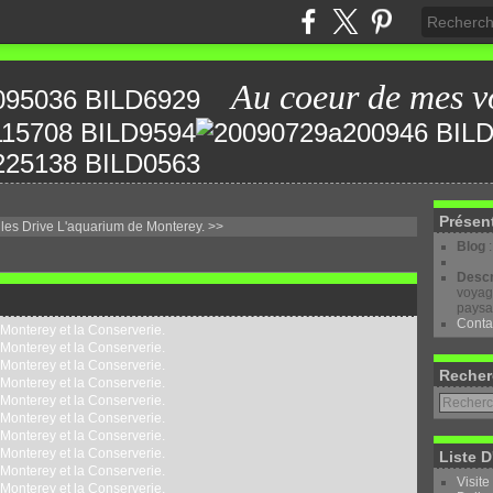
Au coeur de mes v
Présen
les Drive
L'aquarium de Monterey. >>
Blog
Descr
voyage
paysa
Conta
Recher
Liste D
Visite